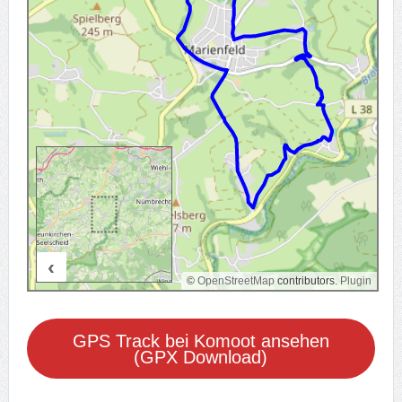
‹
1000 m
©
OpenStreetMap
contributors.
Plugin
GPS Track bei Komoot ansehen
(GPX Download)