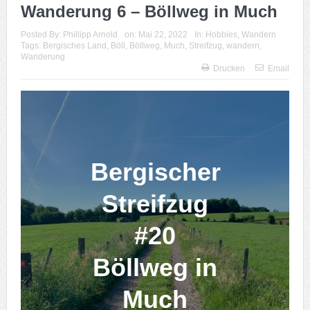
Wanderung 6 – Böllweg in Much
Posted By:
Phillipp Arnold
on:
Mai 22, 2022
In:
Hobbies
,
Wandern
Tags:
Bergisches Land
,
Böll
,
Böllweg
,
Much
,
Streifzug
,
wandern
,
Wanderung
Drucken
Email
Bergischer
Streifzug
#20
Böllweg in
Much