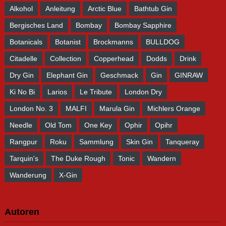
Alkohol
Anleitung
Arctic Blue
Bathtub Gin
Bergisches Land
Bombay
Bombay Sapphire
Botanicals
Botanist
Brockmanns
BULLDOG
Citadelle
Collection
Copperhead
Dodds
Drink
Dry Gin
Elephant Gin
Geschmack
Gin
GINRAW
Ki No Bi
Larios
Le Tribute
London Dry
London No. 3
MALFI
Marula Gin
Michlers Orange
Needle
Old Tom
One Key
Ophir
Opihr
Rangpur
Roku
Sammlung
Skin Gin
Tanqueray
Tarquin's
The Duke Rough
Tonic
Wandern
Wanderung
X-Gin
Autoren