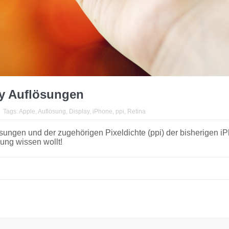
ay Auflösungen
Tags:
Apple
,
Auflösung
,
Display
,
iPhone
,
ppi
,
Retina
flösungen und der zugehörigen Pixeldichte (ppi) der bisherigen i
ung wissen wollt!