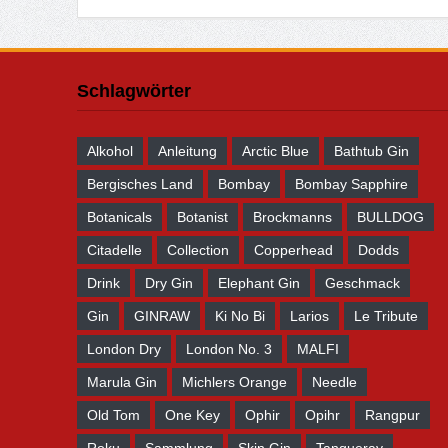
Schlagwörter
Alkohol
Anleitung
Arctic Blue
Bathtub Gin
Bergisches Land
Bombay
Bombay Sapphire
Botanicals
Botanist
Brockmanns
BULLDOG
Citadelle
Collection
Copperhead
Dodds
Drink
Dry Gin
Elephant Gin
Geschmack
Gin
GINRAW
Ki No Bi
Larios
Le Tribute
London Dry
London No. 3
MALFI
Marula Gin
Michlers Orange
Needle
Old Tom
One Key
Ophir
Opihr
Rangpur