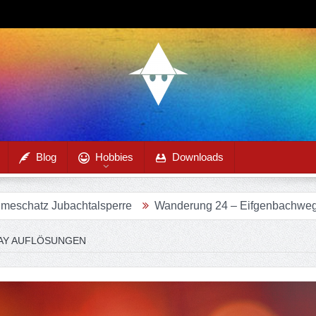
Blog
Hobbies
Downloads
ubachtalsperre
Wanderung 24 – Eifgenbachweg im Eifgenb
LAY AUFLÖSUNGEN