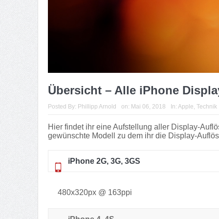
Übersicht – Alle iPhone Displ
Posted By:
Phillipp Arnold
on:
Mai 06, 2018
In:
Apple
,
Technik
Hier findet ihr eine Aufstellung aller Display-Au
gewünschte Modell zu dem ihr die Display-Auflös
iPhone 2G, 3G, 3GS
480x320px @ 163ppi