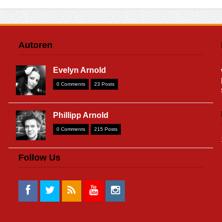
Autoren
Evelyn Arnold
0 Comments
23 Posts
Phillipp Arnold
0 Comments
215 Posts
Follow Us