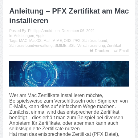
Anleitung – PFX Zertifikat am Mac
installieren
Posted By:
Phillipp Arnold
on:
Dezember 06, 2021
In:
Anleitungen
,
Apple
Tags:
MAC
,
MacOS
,
Mail
,
MIME
,
OSX
,
PFX
,
Schlüsselbund
,
Schlüsselbundverwaltung
,
SMIME
,
SSL
,
Verschlüsselung
,
Zertifikat
Drucken
Email
Wer am Mac Zertifikate installieren möchte,
Beispielsweise zum Verschlüsseln oder Signieren von
E-Mails, kann dies auf einfachem Wege machen.
Zunächst einmal wird das entsprechende Zertifikat
benötigt – dies erhält man zum Beispiel bei diversen
Anbietern für Zertifikate, oder aber man kann auch
selbstsignierte Zertifikate nutzen.
Hat man das entsprechende Zertifikat (PFX Datei),