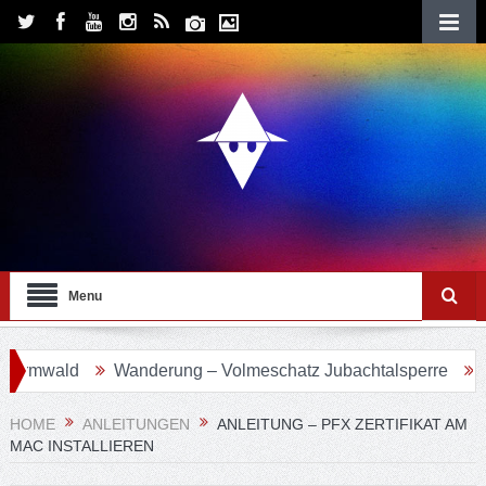
Menu
rmwald
Wanderung – Volmeschatz Jubachtalsperre
Wan
HOME
ANLEITUNGEN
ANLEITUNG – PFX ZERTIFIKAT AM
MAC INSTALLIEREN