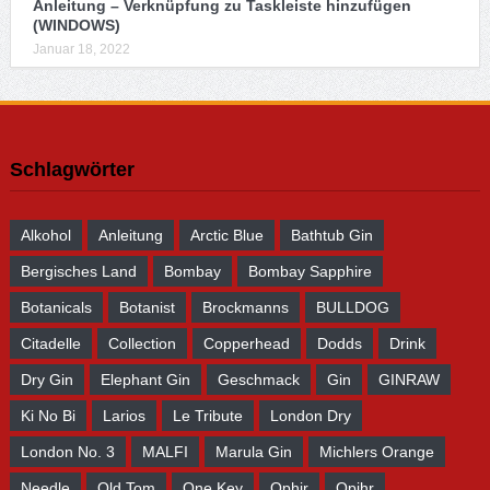
Anleitung – Verknüpfung zu Taskleiste hinzufügen
(WINDOWS)
Januar 18, 2022
Schlagwörter
Alkohol
Anleitung
Arctic Blue
Bathtub Gin
Bergisches Land
Bombay
Bombay Sapphire
Botanicals
Botanist
Brockmanns
BULLDOG
Citadelle
Collection
Copperhead
Dodds
Drink
Dry Gin
Elephant Gin
Geschmack
Gin
GINRAW
Ki No Bi
Larios
Le Tribute
London Dry
London No. 3
MALFI
Marula Gin
Michlers Orange
Needle
Old Tom
One Key
Ophir
Opihr