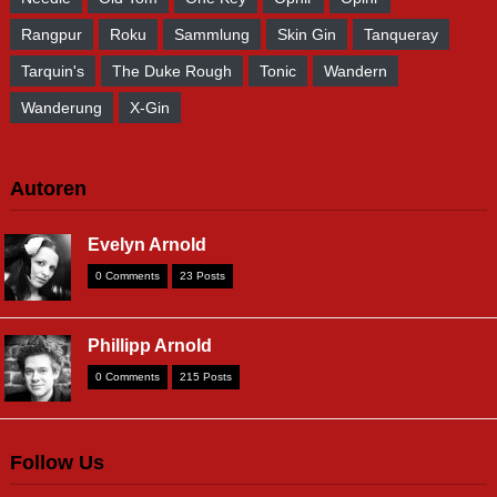
Rangpur
Roku
Sammlung
Skin Gin
Tanqueray
Tarquin's
The Duke Rough
Tonic
Wandern
Wanderung
X-Gin
Autoren
Evelyn Arnold
0 Comments
23 Posts
Phillipp Arnold
0 Comments
215 Posts
Follow Us