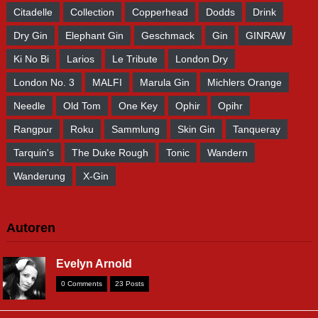
Citadelle
Collection
Copperhead
Dodds
Drink
Dry Gin
Elephant Gin
Geschmack
Gin
GINRAW
Ki No Bi
Larios
Le Tribute
London Dry
London No. 3
MALFI
Marula Gin
Michlers Orange
Needle
Old Tom
One Key
Ophir
Opihr
Rangpur
Roku
Sammlung
Skin Gin
Tanqueray
Tarquin's
The Duke Rough
Tonic
Wandern
Wanderung
X-Gin
Autoren
Evelyn Arnold
0 Comments
23 Posts