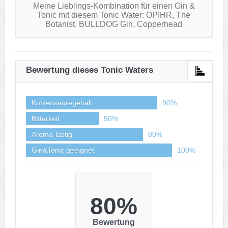
Meine Lieblings-Kombination für einen Gin &
Tonic mit diesem Tonic Water: OPIHR, The
Botanist, BULLDOG Gin, Copperhead
Bewertung dieses Tonic Waters
Kohlensäuregehalt
90%
Bitterkeit
50%
Aroma-lastig
80%
Gin&Tonic geeignet
100%
80%
Bewertung