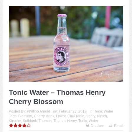
Tonic Water – Thomas Henry
Cherry Blossom
Posted By:
Phillipp Arnold
on:
Februar 23, 2019
In:
Tonic Water
Tags:
Blossom
,
Cherry
,
drink
,
Flavor
,
Gin&Tonic
,
Henry
,
Kirsch
,
Kirsche
,
Softdrink
,
Thomas
,
Thomas Henry
,
Tonic
,
Water
Drucken
Email