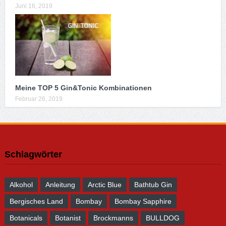
Juni 16, 2019
Meine TOP 5 Gin&Tonic Kombinationen
Februar 26, 2019
Schlagwörter
Alkohol
Anleitung
Arctic Blue
Bathtub Gin
Bergisches Land
Bombay
Bombay Sapphire
Botanicals
Botanist
Brockmanns
BULLDOG