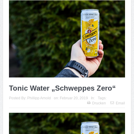
Tonic Water „Schweppes Zero“
Posted By:
Phillipp Arnold
on:
Februar 20, 2019
In:
Tags:
Drucken
Email