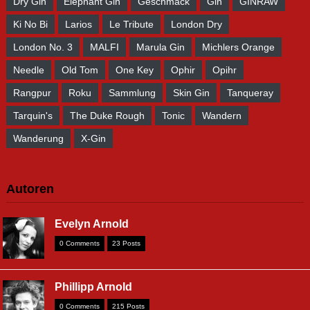
Dry Gin
Elephant Gin
Geschmack
Gin
GINRAW
Ki No Bi
Larios
Le Tribute
London Dry
London No. 3
MALFI
Marula Gin
Michlers Orange
Needle
Old Tom
One Key
Ophir
Opihr
Rangpur
Roku
Sammlung
Skin Gin
Tanqueray
Tarquin's
The Duke Rough
Tonic
Wandern
Wanderung
X-Gin
Autoren
Evelyn Arnold
0 Comments
23 Posts
Phillipp Arnold
0 Comments
215 Posts