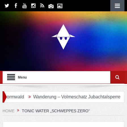
Menu
ormwald
Wanderung – Volmeschatz Jubachtalsperre
Wa
HOME
TONIC WATER „SCHWEPPES ZERO“