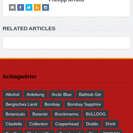
RELATED ARTICLES
Schlagwörter
Alkohol
Anleitung
Arctic Blue
Bathtub Gin
Bergisches Land
Bombay
Bombay Sapphire
Botanicals
Botanist
Brockmanns
BULLDOG
Citadelle
Collection
Copperhead
Dodds
Drink