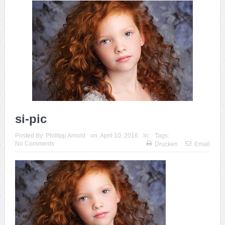
si-pic
Posted By:
Phillipp Arnold
on:
April 10, 2016
In:
Tags:
No Comments
Drucken
Email