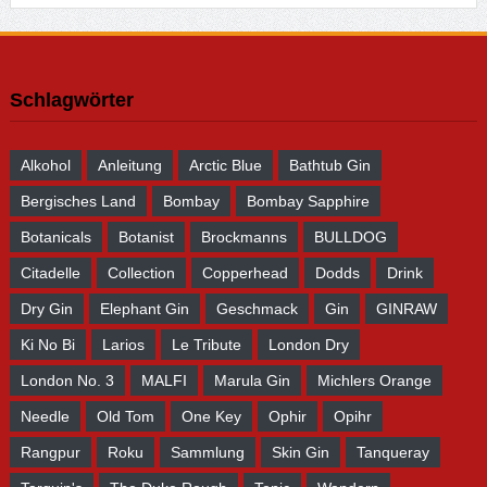
Schlagwörter
Alkohol
Anleitung
Arctic Blue
Bathtub Gin
Bergisches Land
Bombay
Bombay Sapphire
Botanicals
Botanist
Brockmanns
BULLDOG
Citadelle
Collection
Copperhead
Dodds
Drink
Dry Gin
Elephant Gin
Geschmack
Gin
GINRAW
Ki No Bi
Larios
Le Tribute
London Dry
London No. 3
MALFI
Marula Gin
Michlers Orange
Needle
Old Tom
One Key
Ophir
Opihr
Rangpur
Roku
Sammlung
Skin Gin
Tanqueray