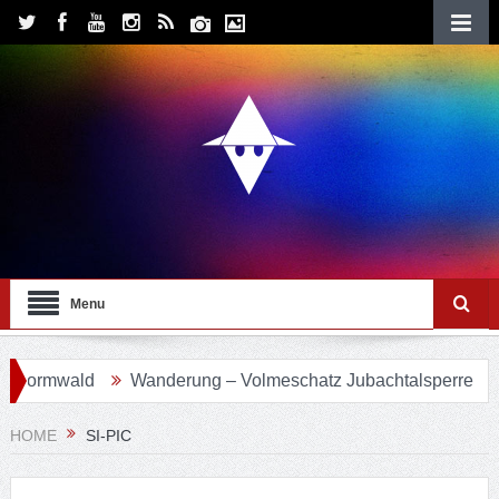
Menu
vormwald
Wanderung – Volmeschatz Jubachtalsperre
Wa
HOME
SI-PIC