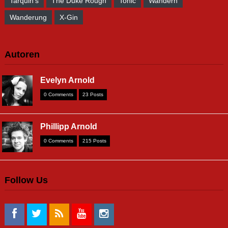
Tarquin's
The Duke Rough
Tonic
Wandern
Wanderung
X-Gin
Autoren
Evelyn Arnold
0 Comments
23 Posts
Phillipp Arnold
0 Comments
215 Posts
Follow Us