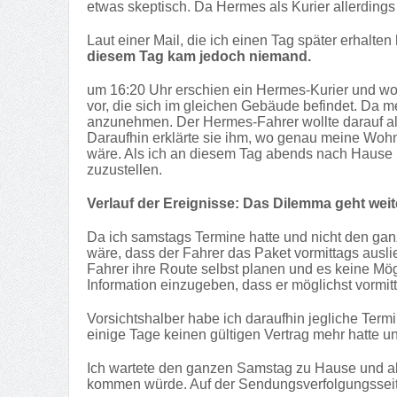
etwas skeptisch. Da Hermes als Kurier allerding
Laut einer Mail, die ich einen Tag später erhalte
diesem Tag kam jedoch niemand.
um 16:20 Uhr erschien ein Hermes-Kurier und woll
vor, die sich im gleichen Gebäude befindet. Da 
anzunehmen. Der Hermes-Fahrer wollte darauf all
Daraufhin erklärte sie ihm, wo genau meine Woh
wäre. Als ich an diesem Tag abends nach Hause k
zuzustellen.
Verlauf der Ereignisse: Das Dilemma geht weit
Da ich samstags Termine hatte und nicht den ganz
wäre, dass der Fahrer das Paket vormittags auslie
Fahrer ihre Route selbst planen und es keine Mög
Information einzugeben, dass er möglichst vormi
Vorsichtshalber habe ich daraufhin jegliche Term
einige Tage keinen gültigen Vertrag mehr hatte 
Ich wartete den ganzen Samstag zu Hause und als
kommen würde. Auf der Sendungsverfolgungsseite 