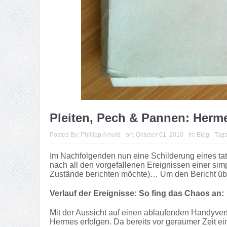
Pleiten, Pech & Pannen: Herme
Posted By:
Phillipp Arnold
on:
Oktober 01, 2010
In:
Blog
Tag
Im Nachfolgenden nun eine Schilderung eines tats
nach all den vorgefallenen Ereignissen einer s
Zustände berichten möchte)… Um den Bericht übersi
Verlauf der Ereignisse: So fing das Chaos an:
Mit der Aussicht auf einen ablaufenden Handyvert
Hermes erfolgen. Da bereits vor geraumer Zeit ei