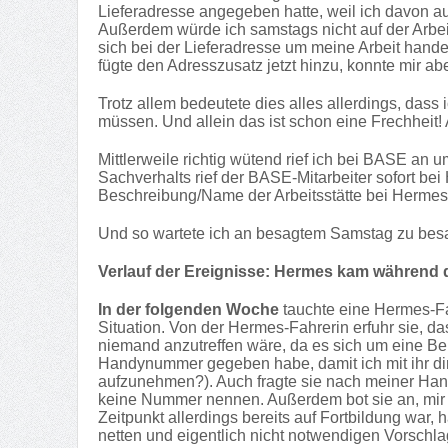
Lieferadresse angegeben hatte, weil ich davon a
Außerdem würde ich samstags nicht auf der Arbeit 
sich bei der Lieferadresse um meine Arbeit han
fügte den Adresszusatz jetzt hinzu, konnte mir ab
Trotz allem bedeutete dies alles allerdings, das
müssen. Und allein das ist schon eine Frechheit!
Mittlerweile richtig wütend rief ich bei BASE a
Sachverhalts rief der BASE-Mitarbeiter sofort b
Beschreibung/Name der Arbeitsstätte bei Hermes
Und so wartete ich an besagtem Samstag zu besagt
Verlauf der Ereignisse: Hermes kam während 
In der folgenden Woche
tauchte eine Hermes-Fah
Situation. Von der Hermes-Fahrerin erfuhr sie, da
niemand anzutreffen wäre, da es sich um eine Be
Handynummer gegeben habe, damit ich mit ihr dire
aufzunehmen?). Auch fragte sie nach meiner Hand
keine Nummer nennen. Außerdem bot sie an, mir d
Zeitpunkt allerdings bereits auf Fortbildung war,
netten und eigentlich nicht notwendigen Vorsch