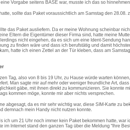
s eine Vorgabe seitens BASE war, musste ich das so hinnehmen
n hatte, sollte das Paket voraussichtlich am Samstag den 28.08.
te das Paket ausliefern. Da er meine Wohnung scheinbar nicht h
meine Eltern die Eigentümer dieser Firma sind, hatte meine Mut
erdings nicht eingehen, da es sich um eine Ident-Sendung han
nung zu finden wäre und dass ich berufstätig und damit höchs
am, hatte ich einen Zettel an der Tür kleben, dass am Samstag
er
en Tag, also von 8 bis 19 Uhr, zu Hause würde warten können, 
fert. Man sagte mir auf mehr oder weniger freundliche Art, dass
lichkeit gäbe, mit ihnen direkt zu kommunizieren. Sie konnte mi
ttags kommen möge, konnte mir aber nichts versprechen.
ine abgesagt, da es mir sehr wichtig war, diese SIM-Karte zu b
und demnach mein Handy nicht nutzen konnte.
 ich um 21 Uhr noch immer kein Paket bekommen hatte, war ich
im Internet stand den ganzen Tag über die Meldung “Ihre Best