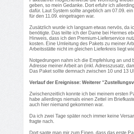
geben, so mein Gedanke. Dort erfuhr ich allerding
dafür. Laut System sollte angeblich am 07.09. ei
für den 11.09. eingetragen war.
Zusätzlich wurde ich langsam etwas nervös, da i
benötigte. Das teilte ich der Dame bei Hermes ebe
Hinweis, dass ich den Premium-Lieferservice nut
kosten. Eine Umleitung des Pakets zu meiner Arb
Arbeitsstätte nicht im gleichen Lieferkreis lieg
Notgedrungen nahm ich die Empfehlung an und bes
Adresse meiner Arbeit an (inkl. Adresszusatz, d
Das Paket sollte demnach zwischen 10 und 13 U
Verlauf der Ereignisse: Weiterer “Zustellungs
Zwischenzeitlich konnte ich bei meinem ersten P
habe allerdings niemals einen Zettel im Briefka
auch hier niemand gekommen war.
Da ich zwei Tage später noch immer keine Versan
fragte nach.
Dort sagte man mir zum Einen, dass das erste Pak