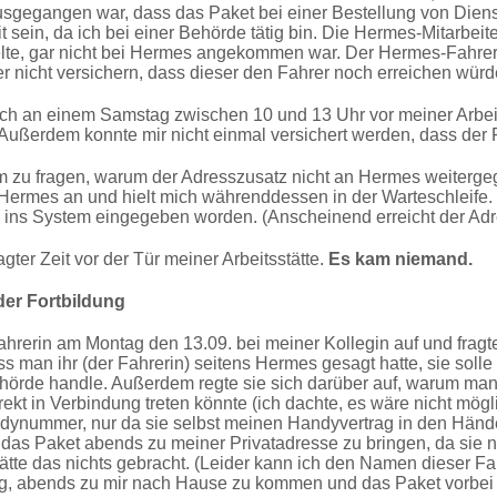
usgegangen war, dass das Paket bei einer Bestellung von Diens
sein, da ich bei einer Behörde tätig bin. Die Hermes-Mitarbeiter
delte, gar nicht bei Hermes angekommen war. Der Hermes-Fahre
er nicht versichern, dass dieser den Fahrer noch erreichen würd
s ich an einem Samstag zwischen 10 und 13 Uhr vor meiner Arbe
 Außerdem konnte mir nicht einmal versichert werden, dass der
n um zu fragen, warum der Adresszusatz nicht an Hermes weiter
ei Hermes an und hielt mich währenddessen in der Warteschleife
 ins System eingegeben worden. (Anscheinend erreicht der Adr
er Zeit vor der Tür meiner Arbeitsstätte.
Es kam niemand.
der Fortbildung
rerin am Montag den 13.09. bei meiner Kollegin auf und fragte 
ss man ihr (der Fahrerin) seitens Hermes gesagt hatte, sie soll
hörde handle. Außerdem regte sie sich darüber auf, warum man 
kt in Verbindung treten könnte (ich dachte, es wäre nicht mögl
ynummer, nur da sie selbst meinen Handyvertrag in den Händen 
as Paket abends zu meiner Privatadresse zu bringen, da sie ni
 hätte das nichts gebracht. (Leider kann ich den Namen dieser Fa
lag, abends zu mir nach Hause zu kommen und das Paket vorbei 