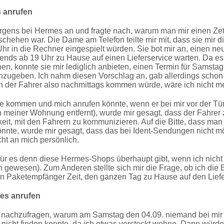
s anrufen
rgens bei Hermes an und fragte nach, warum man mir einen Zett
ehen war. Die Dame am Telefon teilte mir mit, dass sie mir di
r in die Rechner eingespielt würden. Sie bot mir an, einen neu
abends ab 19 Uhr zu Hause auf einen Lieferservice warten. Da es
 konnte sie mir lediglich anbieten, einen Termin für Samstag
nzugeben. Ich nahm diesen Vorschlag an, gab allerdings schon 
der Fahrer also nachmittags kommen würde, wäre ich nicht me
e kommen und mich anrufen könnte, wenn er bei mir vor der Tür
von meiner Wohnung entfernt), wurde mir gesagt, dass der Fahre
it, mit den Fahrern zu kommunizieren. Auf die Bitte, dass man
nte, wurde mir gesagt, dass das bei Ident-Sendungen nicht mö
ht an mich persönlich.
für es denn diese Hermes-Shops überhaupt gibt, wenn ich nich
 gewesen). Zum Anderen stellte sich mir die Frage, ob ich die E
n Paketempfänger Zeit, den ganzen Tag zu Hause auf den Liefe
mes anrufen
 nachzufragen, warum am Samstag den 04.09. niemand bei mir z
nicht finden konnte, da ich etwas versteckt wohne. Dann würd