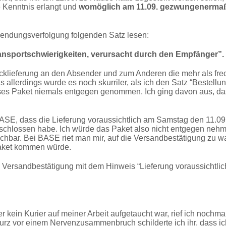
e Kenntnis erlangt und
womöglich am 11.09. gezwungenermaß
Sendungsverfolgung folgenden Satz lesen:
ansportschwierigkeiten, verursacht durch den Empfänger”.
cklieferung an den Absender und zum Anderen die mehr als fre
allerdings wurde es noch skurriler, als ich den Satz “Bestellung
ieses Paket niemals entgegen genommen. Ich ging davon aus, d
ASE, dass die Lieferung voraussichtlich am Samstag den 11.09. e
eschlossen habe. Ich würde das Paket also nicht entgegen ne
reichbar. Bei BASE riet man mir, auf die Versandbestätigung zu
aket kommen würde.
Versandbestätigung mit dem Hinweis “Lieferung voraussichtlic
g
kein Kurier auf meiner Arbeit aufgetaucht war, rief ich nochm
Kurz vor einem Nervenzusammenbruch schilderte ich ihr, dass ich