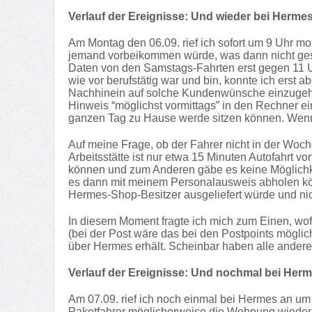
Verlauf der Ereignisse: Und wieder bei Herme
Am Montag den 06.09. rief ich sofort um 9 Uhr mo
jemand vorbeikommen würde, was dann nicht gesch
Daten von den Samstags-Fahrten erst gegen 11 Uh
wie vor berufstätig war und bin, konnte ich erst 
Nachhinein auf solche Kundenwünsche einzugehen,
Hinweis “möglichst vormittags” in den Rechner ei
ganzen Tag zu Hause werde sitzen können. Wenn 
Auf meine Frage, ob der Fahrer nicht in der Woch
Arbeitsstätte ist nur etwa 15 Minuten Autofahrt 
können und zum Anderen gäbe es keine Möglichke
es dann mit meinem Personalausweis abholen kön
Hermes-Shop-Besitzer ausgeliefert würde und nic
In diesem Moment fragte ich mich zum Einen, wo
(bei der Post wäre das bei den Postpoints möglich
über Hermes erhält. Scheinbar haben alle andere
Verlauf der Ereignisse: Und nochmal bei Her
Am 07.09. rief ich noch einmal bei Hermes an um
Paketfahrer möglicherweise die Wohnung wieder 