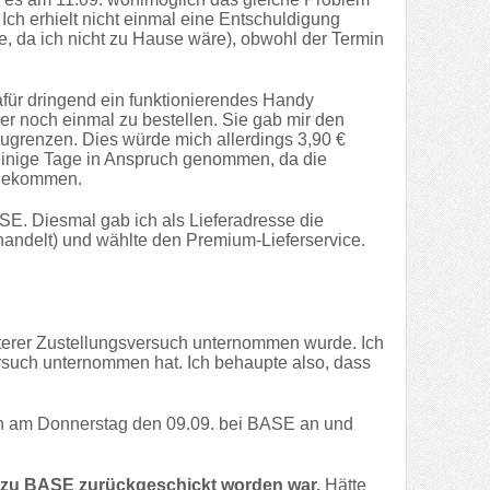
Ich erhielt nicht einmal eine Entschuldigung
e, da ich nicht zu Hause wäre), obwohl der Termin
afür dringend ein funktionierendes Handy
ber noch einmal zu bestellen. Sie gab mir den
zugrenzen. Dies würde mich allerdings 3,90 €
 einige Tage in Anspruch genommen, da die
t gekommen.
E. Diesmal gab ich als Lieferadresse die
handelt) und wählte den Premium-Lieferservice.
iterer Zustellungsversuch unternommen wurde. Ich
ersuch unternommen hat. Ich behaupte also, dass
 ich am Donnerstag den 09.09. bei BASE an und
zu BASE zurückgeschickt worden war.
Hätte