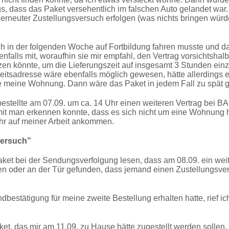
s, dass das Paket versehentlich im falschen Auto gelandet war. 
n erneuter Zustellungsversuch erfolgen (was nichts bringen würd
ch in der folgenden Woche auf Fortbildung fahren musste und d
nfalls mit, woraufhin sie mir empfahl, den Vertrag vorsichtshal
zen könnte, um die Lieferungszeit auf insgesamt 3 Stunden ein
eitsadresse wäre ebenfalls möglich gewesen, hätte allerdings
t wie meine Wohnung. Dann wäre das Paket in jedem Fall zu spä
tellte am 07.09. um ca. 14 Uhr einen weiteren Vertrag bei BAS
amit man erkennen konnte, dass es sich nicht um eine Wohnung 
hr auf meiner Arbeit ankommen.
versuch”
aket bei der Sendungsverfolgung lesen, dass am 08.09. ein we
sten oder an der Tür gefunden, dass jemand einen Zustellungsv
dbestätigung für meine zweite Bestellung erhalten hatte, rief
et, das mir am 11.09. zu Hause hätte zugestellt werden sollen,