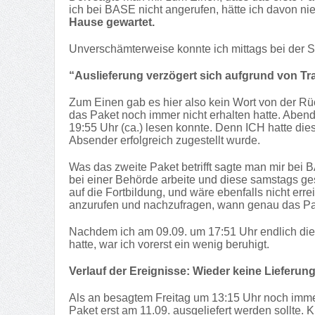
ich bei BASE nicht angerufen, hätte ich davon ni
Hause gewartet.
Unverschämterweise konnte ich mittags bei der 
“Auslieferung verzögert sich aufgrund von Tr
Zum Einen gab es hier also kein Wort von der Rü
das Paket noch immer nicht erhalten hatte. Abends 
19:55 Uhr (ca.) lesen konnte. Denn ICH hatte d
Absender erfolgreich zugestellt wurde.
Was das zweite Paket betrifft sagte man mir bei B
bei einer Behörde arbeite und diese samstags g
auf die Fortbildung, und wäre ebenfalls nicht er
anzurufen und nachzufragen, wann genau das P
Nachdem ich am 09.09. um 17:51 Uhr endlich die 
hatte, war ich vorerst ein wenig beruhigt.
Verlauf der Ereignisse: Wieder keine Lieferun
Als an besagtem Freitag um 13:15 Uhr noch immer 
Paket erst am 11.09. ausgeliefert werden sollte. 