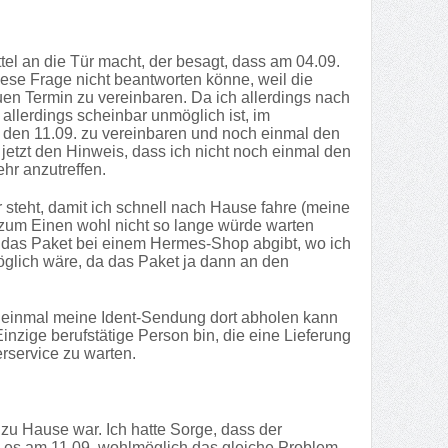
el an die Tür macht, der besagt, dass am 04.09.
ese Frage nicht beantworten könne, weil die
en Termin zu vereinbaren. Da ich allerdings nach
 allerdings scheinbar unmöglich ist, im
 den 11.09. zu vereinbaren und noch einmal den
jetzt den Hinweis, dass ich nicht noch einmal den
hr anzutreffen.
 steht, damit ich schnell nach Hause fahre (meine
r zum Einen wohl nicht so lange würde warten
 das Paket bei einem Hermes-Shop abgibt, wo ich
glich wäre, da das Paket ja dann an den
t einmal meine Ident-Sendung dort abholen kann
inzige berufstätige Person bin, die eine Lieferung
rservice zu warten.
u Hause war. Ich hatte Sorge, dass der
e es am 11.09. wohlmöglich das gleiche Problem