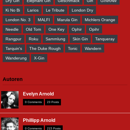
Dry Gin
Elephant Gin
Geschmack
Gin
GINRAW
Ki No Bi
Larios
Le Tribute
London Dry
London No. 3
MALFI
Marula Gin
Michlers Orange
Needle
Old Tom
One Key
Ophir
Opihr
Rangpur
Roku
Sammlung
Skin Gin
Tanqueray
Tarquin's
The Duke Rough
Tonic
Wandern
Wanderung
X-Gin
Autoren
Evelyn Arnold
0 Comments
23 Posts
Phillipp Arnold
0 Comments
215 Posts