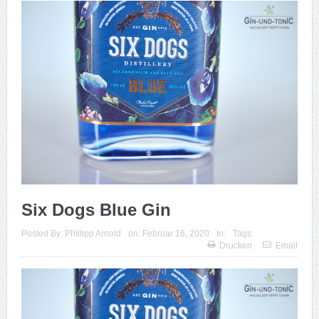
Six Dogs Blue Gin
Posted By:
Phillipp Arnold
on:
Februar 16, 2020
In:
Tags:
Drucken
Email