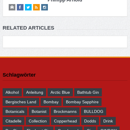
RELATED ARTICLES
Schlagwörter
Alkohol
Anleitung
Arctic Blue
Bathtub Gin
Bergisches Land
Bombay
Bombay Sapphire
Botanicals
Botanist
Brockmanns
BULLDOG
Citadelle
Collection
Copperhead
Dodds
Drink