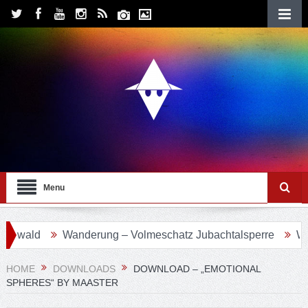
Menu
ald
Wanderung – Volmeschatz Jubachtalsperre
Wander
HOME
DOWNLOADS
DOWNLOAD – „EMOTIONAL
SPHERES“ BY MAASTER