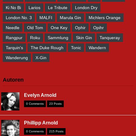
Ki No Bi
Larios
Le Tribute
London Dry
London No. 3
MALFI
Marula Gin
Michlers Orange
Needle
Old Tom
One Key
Ophir
Opihr
Rangpur
Roku
Sammlung
Skin Gin
Tanqueray
Tarquin's
The Duke Rough
Tonic
Wandern
Wanderung
X-Gin
Autoren
Evelyn Arnold
0 Comments
23 Posts
Phillipp Arnold
0 Comments
215 Posts