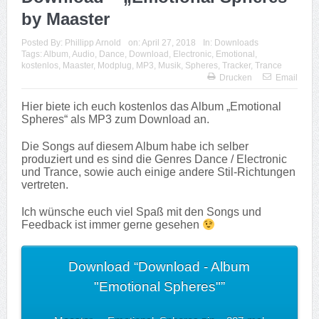
by Maaster
Posted By:
Phillipp Arnold
on:
April 27, 2018
In:
Downloads
Tags:
Album
,
Audio
,
Dance
,
Download
,
Electronic
,
Emotional
,
kostenlos
,
Maaster
,
Modplug
,
MP3
,
Musik
,
Spheres
,
Tracker
,
Trance
Drucken
Email
Hier biete ich euch kostenlos das Album „Emotional
Spheres“ als MP3 zum Download an.
Die Songs auf diesem Album habe ich selber
produziert und es sind die Genres Dance / Electronic
und Trance, sowie auch einige andere Stil-Richtungen
vertreten.
Ich wünsche euch viel Spaß mit den Songs und
Feedback ist immer gerne gesehen
Download “Download - Album
"Emotional Spheres"”