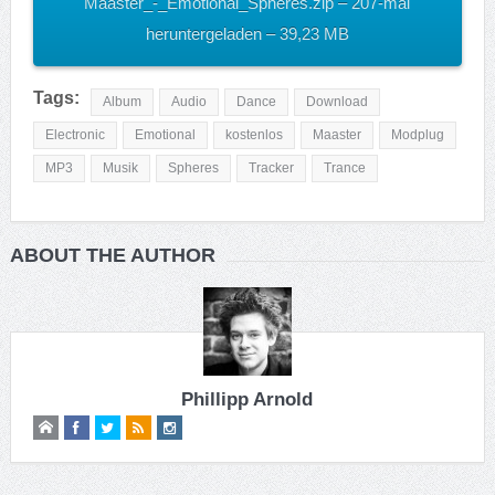
Maaster_-_Emotional_Spheres.zip – 207-mal
heruntergeladen – 39,23 MB
Tags:
Album
Audio
Dance
Download
Electronic
Emotional
kostenlos
Maaster
Modplug
MP3
Musik
Spheres
Tracker
Trance
ABOUT THE AUTHOR
Phillipp Arnold