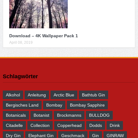
Download – 4K Wallpaper Pack 1
April 08, 2019
Schlagwörter
Alkohol
Anleitung
Arctic Blue
Bathtub Gin
Bergisches Land
Bombay
Bombay Sapphire
Botanicals
Botanist
Brockmanns
BULLDOG
Citadelle
Collection
Copperhead
Dodds
Drink
Dry Gin
Elephant Gin
Geschmack
Gin
GINRAW