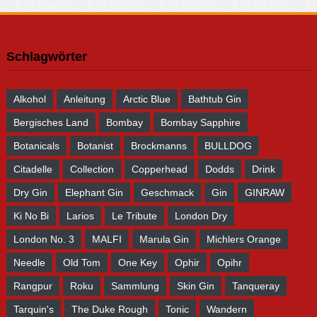
Schlagwörter
Alkohol
Anleitung
Arctic Blue
Bathtub Gin
Bergisches Land
Bombay
Bombay Sapphire
Botanicals
Botanist
Brockmanns
BULLDOG
Citadelle
Collection
Copperhead
Dodds
Drink
Dry Gin
Elephant Gin
Geschmack
Gin
GINRAW
Ki No Bi
Larios
Le Tribute
London Dry
London No. 3
MALFI
Marula Gin
Michlers Orange
Needle
Old Tom
One Key
Ophir
Opihr
Rangpur
Roku
Sammlung
Skin Gin
Tanqueray
Tarquin's
The Duke Rough
Tonic
Wandern