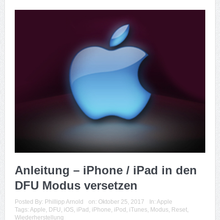
Anleitung – iPhone / iPad in den
DFU Modus versetzen
Posted By:
Phillipp Arnold
on:
Oktober 25, 2017
In:
Apple
Tags:
Apple
,
DFU
,
iOS
,
iPad
,
iPhone
,
iPod
,
iTunes
,
Modus
,
Reset
,
Wiederherstellung