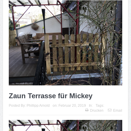
Zaun Terrasse für Mickey
Posted By:
Phillipp Arnold
on:
Februar 20, 2019
In:
Tags:
Drucken
Email