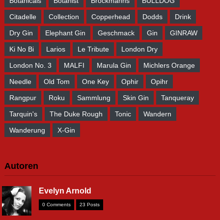
Botanicals
Botanist
Brockmanns
BULLDOG
Citadelle
Collection
Copperhead
Dodds
Drink
Dry Gin
Elephant Gin
Geschmack
Gin
GINRAW
Ki No Bi
Larios
Le Tribute
London Dry
London No. 3
MALFI
Marula Gin
Michlers Orange
Needle
Old Tom
One Key
Ophir
Opihr
Rangpur
Roku
Sammlung
Skin Gin
Tanqueray
Tarquin's
The Duke Rough
Tonic
Wandern
Wanderung
X-Gin
Autoren
Evelyn Arnold
0 Comments
23 Posts