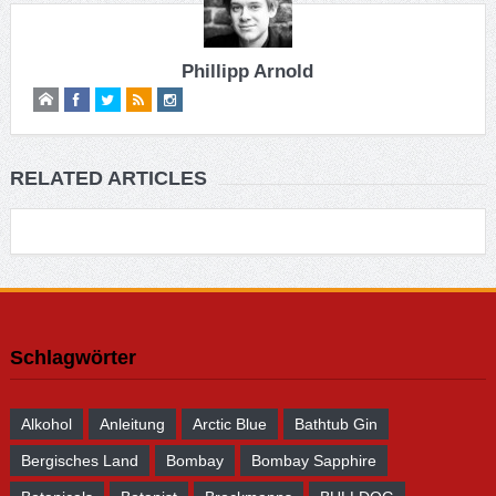
Phillipp Arnold
RELATED ARTICLES
Schlagwörter
Alkohol
Anleitung
Arctic Blue
Bathtub Gin
Bergisches Land
Bombay
Bombay Sapphire