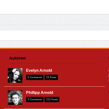
Autoren
Evelyn Arnold
0 Comments
23 Posts
Phillipp Arnold
0 Comments
215 Posts