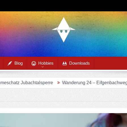
Blog
Hobbies
Downloads
chtalsperre
Wanderung 24 – Eifgenbachweg im Eifgenbac