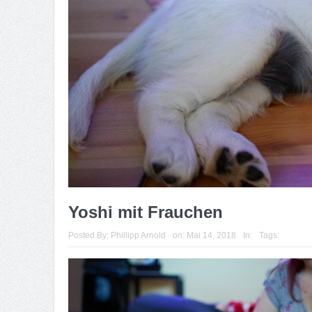
Yoshi mit Frauchen
Posted By:
Phillipp Arnold
on:
Mai 14, 2018
In:
Tags: