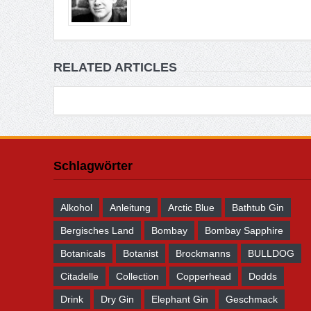
RELATED ARTICLES
Schlagwörter
Alkohol
Anleitung
Arctic Blue
Bathtub Gin
Bergisches Land
Bombay
Bombay Sapphire
Botanicals
Botanist
Brockmanns
BULLDOG
Citadelle
Collection
Copperhead
Dodds
Drink
Dry Gin
Elephant Gin
Geschmack