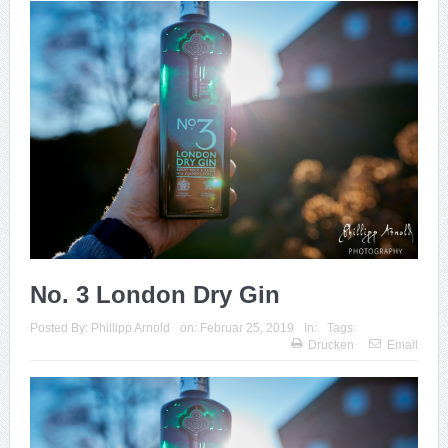
No. 3 London Dry Gin
Posted By:
Phillipp Arnold
on:
Februar 25, 2019
In:
Tags:
Drucken
Email