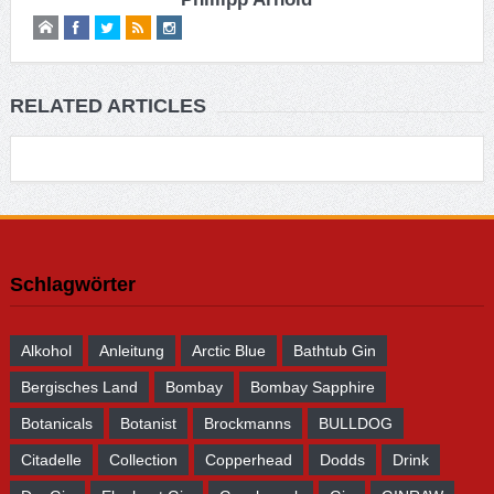
RELATED ARTICLES
Schlagwörter
Alkohol
Anleitung
Arctic Blue
Bathtub Gin
Bergisches Land
Bombay
Bombay Sapphire
Botanicals
Botanist
Brockmanns
BULLDOG
Citadelle
Collection
Copperhead
Dodds
Drink