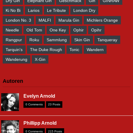
Dry Gin
Elephant Gin
Geschmack
Gin
GINRAW
Ki No Bi
Larios
Le Tribute
London Dry
London No. 3
MALFI
Marula Gin
Michlers Orange
Needle
Old Tom
One Key
Ophir
Opihr
Rangpur
Roku
Sammlung
Skin Gin
Tanqueray
Tarquin's
The Duke Rough
Tonic
Wandern
Wanderung
X-Gin
Autoren
Evelyn Arnold
0 Comments
23 Posts
Phillipp Arnold
0 Comments
215 Posts