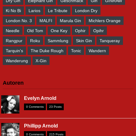
Dry Gin
Elephant Gin
Geschmack
Gin
GINRAW
Ki No Bi
Larios
Le Tribute
London Dry
London No. 3
MALFI
Marula Gin
Michlers Orange
Needle
Old Tom
One Key
Ophir
Opihr
Rangpur
Roku
Sammlung
Skin Gin
Tanqueray
Tarquin's
The Duke Rough
Tonic
Wandern
Wanderung
X-Gin
Autoren
Evelyn Arnold
0 Comments
23 Posts
Phillipp Arnold
0 Comments
215 Posts