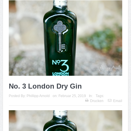
No. 3 London Dry Gin
Posted By:
Phillipp Arnold
on:
Februar 25, 2019
In:
Tags:
Drucken
Email