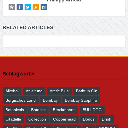
RELATED ARTICLES
Schlagwörter
Alkohol
Anleitung
Arctic Blue
Bathtub Gin
Bergisches Land
Bombay
Bombay Sapphire
Botanicals
Botanist
Brockmanns
BULLDOG
Citadelle
Collection
Copperhead
Dodds
Drink