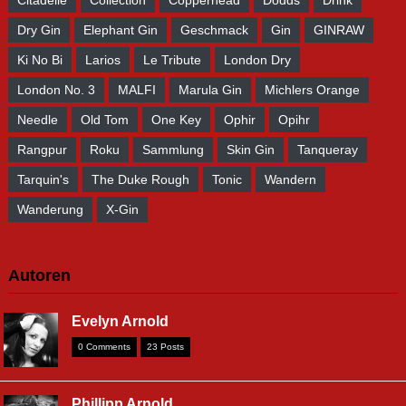
Citadelle
Collection
Copperhead
Dodds
Drink
Dry Gin
Elephant Gin
Geschmack
Gin
GINRAW
Ki No Bi
Larios
Le Tribute
London Dry
London No. 3
MALFI
Marula Gin
Michlers Orange
Needle
Old Tom
One Key
Ophir
Opihr
Rangpur
Roku
Sammlung
Skin Gin
Tanqueray
Tarquin's
The Duke Rough
Tonic
Wandern
Wanderung
X-Gin
Autoren
Evelyn Arnold
0 Comments
23 Posts
Phillipp Arnold