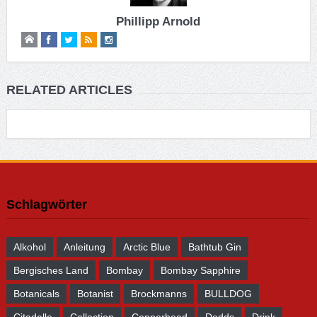
Phillipp Arnold
RELATED ARTICLES
Schlagwörter
Alkohol
Anleitung
Arctic Blue
Bathtub Gin
Bergisches Land
Bombay
Bombay Sapphire
Botanicals
Botanist
Brockmanns
BULLDOG