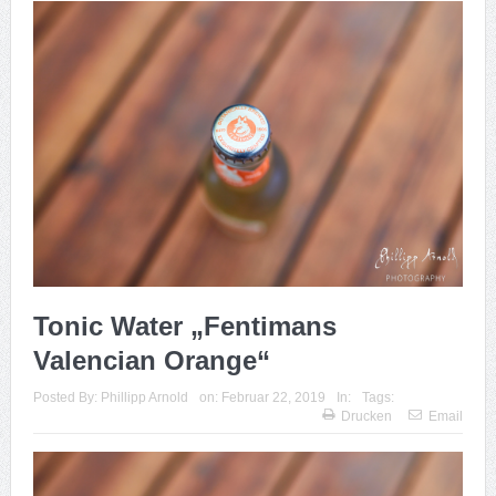
Tonic Water „Fentimans
Valencian Orange“
Posted By:
Phillipp Arnold
on:
Februar 22, 2019
In:
Tags:
Drucken
Email