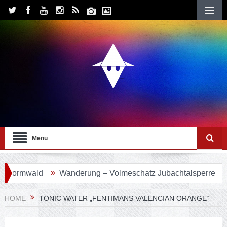
Menu
ormwald
Wanderung – Volmeschatz Jubachtalsperre
Wa
HOME
TONIC WATER „FENTIMANS VALENCIAN ORANGE“