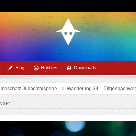
Blog
Hobbies
Downloads
htalsperre
Wanderung 24 – Eifgenbachweg im Eifgenbacht
NGE“