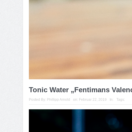
Tonic Water „Fentimans Valen
Posted By:
Phillipp Arnold
on:
Februar 22, 2019
In:
Tags: