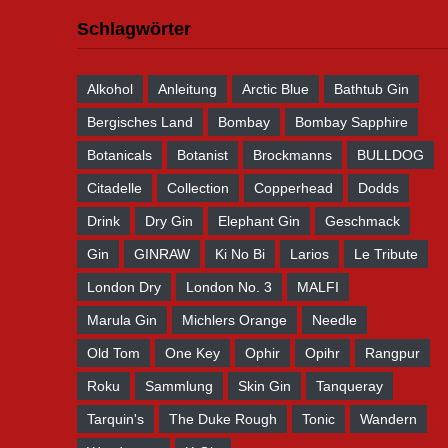
Schlagwörter
Alkohol
Anleitung
Arctic Blue
Bathtub Gin
Bergisches Land
Bombay
Bombay Sapphire
Botanicals
Botanist
Brockmanns
BULLDOG
Citadelle
Collection
Copperhead
Dodds
Drink
Dry Gin
Elephant Gin
Geschmack
Gin
GINRAW
Ki No Bi
Larios
Le Tribute
London Dry
London No. 3
MALFI
Marula Gin
Michlers Orange
Needle
Old Tom
One Key
Ophir
Opihr
Rangpur
Roku
Sammlung
Skin Gin
Tanqueray
Tarquin's
The Duke Rough
Tonic
Wandern