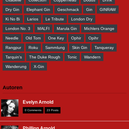
Citadelle
Collection
Copperhead
Dodds
Drink
Dry Gin
Elephant Gin
Geschmack
Gin
GINRAW
Ki No Bi
Larios
Le Tribute
London Dry
London No. 3
MALFI
Marula Gin
Michlers Orange
Needle
Old Tom
One Key
Ophir
Opihr
Rangpur
Roku
Sammlung
Skin Gin
Tanqueray
Tarquin's
The Duke Rough
Tonic
Wandern
Wanderung
X-Gin
Autoren
Evelyn Arnold
0 Comments
23 Posts
Phillipp Arnold