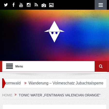
Menu
ormwald
Wanderung – Volmeschatz Jubachtalsperre
Wa
HOME
TONIC WATER „FENTIMANS VALENCIAN ORANGE“