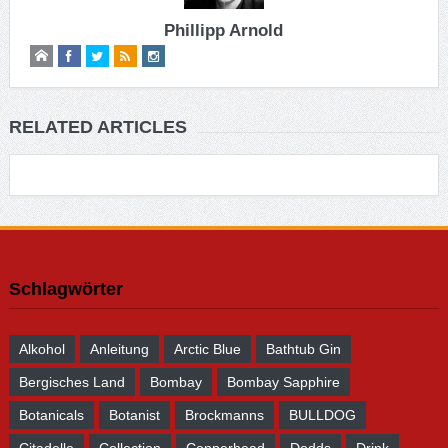
Phillipp Arnold
RELATED ARTICLES
Schlagwörter
Alkohol
Anleitung
Arctic Blue
Bathtub Gin
Bergisches Land
Bombay
Bombay Sapphire
Botanicals
Botanist
Brockmanns
BULLDOG