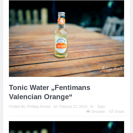
Tonic Water „Fentimans
Valencian Orange“
Posted By:
Phillipp Arnold
on:
Februar 22, 2019
In:
Tags:
Drucken
Email