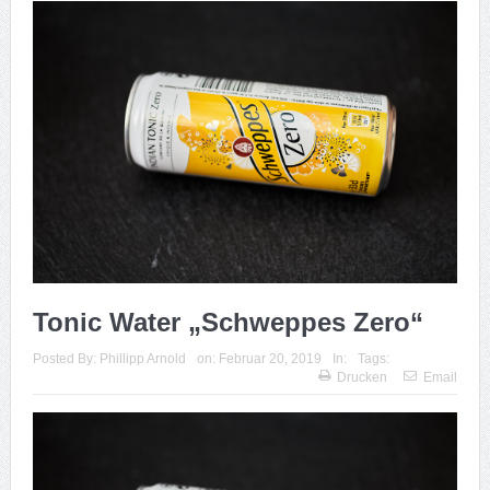
Tonic Water „Schweppes Zero“
Posted By:
Phillipp Arnold
on:
Februar 20, 2019
In:
Tags:
Drucken
Email