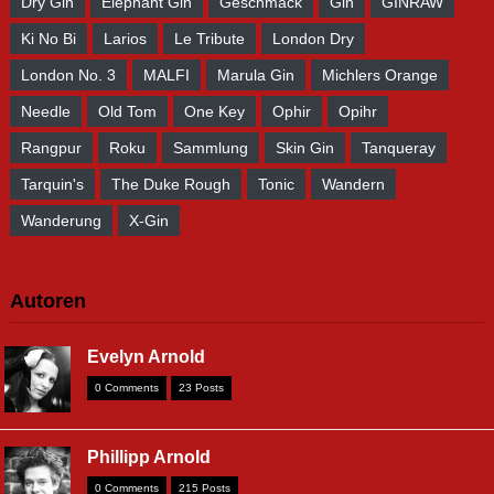
Dry Gin
Elephant Gin
Geschmack
Gin
GINRAW
Ki No Bi
Larios
Le Tribute
London Dry
London No. 3
MALFI
Marula Gin
Michlers Orange
Needle
Old Tom
One Key
Ophir
Opihr
Rangpur
Roku
Sammlung
Skin Gin
Tanqueray
Tarquin's
The Duke Rough
Tonic
Wandern
Wanderung
X-Gin
Autoren
Evelyn Arnold
0 Comments
23 Posts
Phillipp Arnold
0 Comments
215 Posts