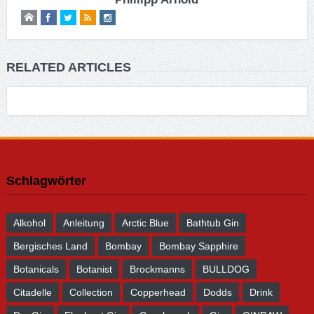
RELATED ARTICLES
Schlagwörter
Alkohol
Anleitung
Arctic Blue
Bathtub Gin
Bergisches Land
Bombay
Bombay Sapphire
Botanicals
Botanist
Brockmanns
BULLDOG
Citadelle
Collection
Copperhead
Dodds
Drink