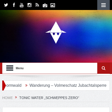
Menu
vormwald
Wanderung – Volmeschatz Jubachtalsperre
W
HOME
TONIC WATER „SCHWEPPES ZERO“