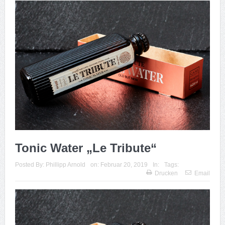
Tonic Water „Le Tribute“
Posted By:
Phillipp Arnold
on:
Februar 20, 2019
In:
Tags:
Drucken
Email