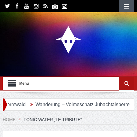
Menu
vormwald
Wanderung – Volmeschatz Jubachtalsperre
Wa
HOME
TONIC WATER „LE TRIBUTE“