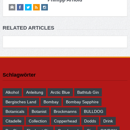
RELATED ARTICLES
Schlagwörter
Alkohol
Anleitung
Arctic Blue
Bathtub Gin
Bergisches Land
Bombay
Bombay Sapphire
Botanicals
Botanist
Brockmanns
BULLDOG
Citadelle
Collection
Copperhead
Dodds
Drink