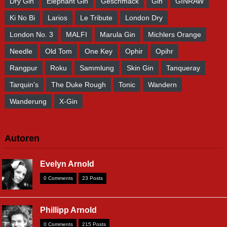
Dry Gin
Elephant Gin
Geschmack
Gin
GINRAW
Ki No Bi
Larios
Le Tribute
London Dry
London No. 3
MALFI
Marula Gin
Michlers Orange
Needle
Old Tom
One Key
Ophir
Opihr
Rangpur
Roku
Sammlung
Skin Gin
Tanqueray
Tarquin's
The Duke Rough
Tonic
Wandern
Wanderung
X-Gin
Autoren
Evelyn Arnold
0 Comments
23 Posts
Phillipp Arnold
0 Comments
215 Posts