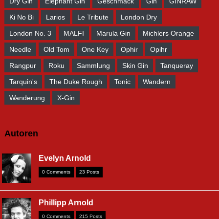
Dry Gin
Elephant Gin
Geschmack
Gin
GINRAW
Ki No Bi
Larios
Le Tribute
London Dry
London No. 3
MALFI
Marula Gin
Michlers Orange
Needle
Old Tom
One Key
Ophir
Opihr
Rangpur
Roku
Sammlung
Skin Gin
Tanqueray
Tarquin's
The Duke Rough
Tonic
Wandern
Wanderung
X-Gin
Autoren
Evelyn Arnold
0 Comments
23 Posts
Phillipp Arnold
0 Comments
215 Posts