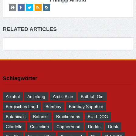
RELATED ARTICLES
Schlagwörter
Alkohol
Anleitung
Arctic Blue
Bathtub Gin
Bergisches Land
Bombay
Bombay Sapphire
Botanicals
Botanist
Brockmanns
BULLDOG
Citadelle
Collection
Copperhead
Dodds
Drink