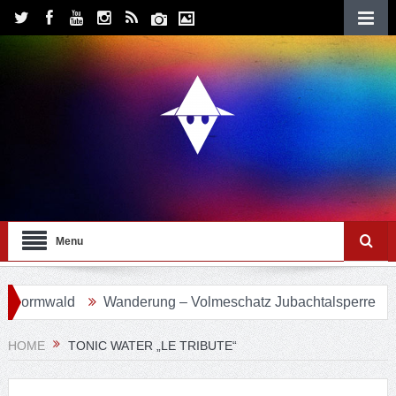
Menu
ormwald
Wanderung – Volmeschatz Jubachtalsperre
Wa
HOME
TONIC WATER „LE TRIBUTE“