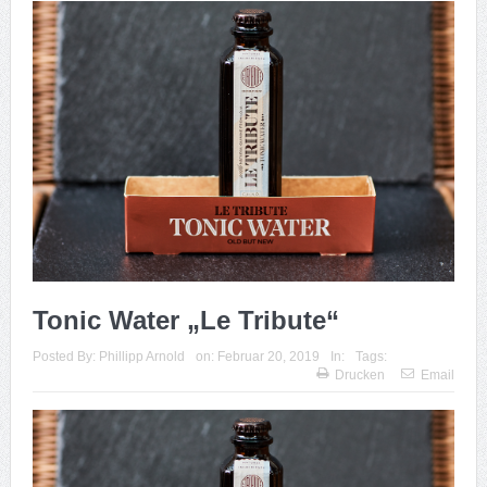
Tonic Water „Le Tribute“
Posted By:
Phillipp Arnold
on:
Februar 20, 2019
In:
Tags:
Drucken
Email