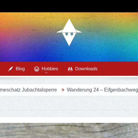
Blog
Hobbies
Downloads
talsperre
Wanderung 24 – Eifgenbachweg im Eifgenbachta