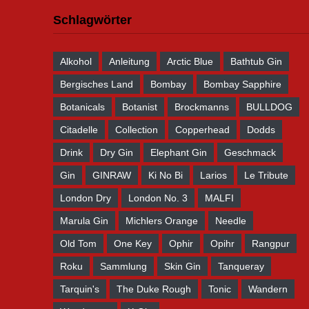
Schlagwörter
Alkohol
Anleitung
Arctic Blue
Bathtub Gin
Bergisches Land
Bombay
Bombay Sapphire
Botanicals
Botanist
Brockmanns
BULLDOG
Citadelle
Collection
Copperhead
Dodds
Drink
Dry Gin
Elephant Gin
Geschmack
Gin
GINRAW
Ki No Bi
Larios
Le Tribute
London Dry
London No. 3
MALFI
Marula Gin
Michlers Orange
Needle
Old Tom
One Key
Ophir
Opihr
Rangpur
Roku
Sammlung
Skin Gin
Tanqueray
Tarquin's
The Duke Rough
Tonic
Wandern