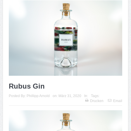
Rubus Gin
Posted By:
Phillipp Arnold
on:
März 31, 2020
In:
Tags:
Drucken
Email