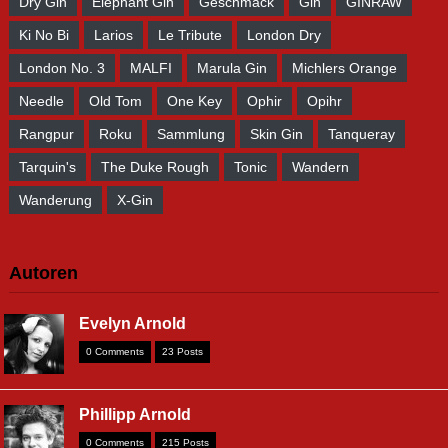
Dry Gin
Elephant Gin
Geschmack
Gin
GINRAW
Ki No Bi
Larios
Le Tribute
London Dry
London No. 3
MALFI
Marula Gin
Michlers Orange
Needle
Old Tom
One Key
Ophir
Opihr
Rangpur
Roku
Sammlung
Skin Gin
Tanqueray
Tarquin's
The Duke Rough
Tonic
Wandern
Wanderung
X-Gin
Autoren
Evelyn Arnold
0 Comments
23 Posts
Phillipp Arnold
0 Comments
215 Posts