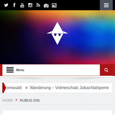
Menu
vormwald
Wanderung – Volmeschatz Jubachtalsperre
Wa
HOME
RUBUS GIN