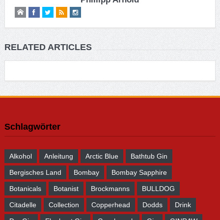
RELATED ARTICLES
Schlagwörter
Alkohol
Anleitung
Arctic Blue
Bathtub Gin
Bergisches Land
Bombay
Bombay Sapphire
Botanicals
Botanist
Brockmanns
BULLDOG
Citadelle
Collection
Copperhead
Dodds
Drink