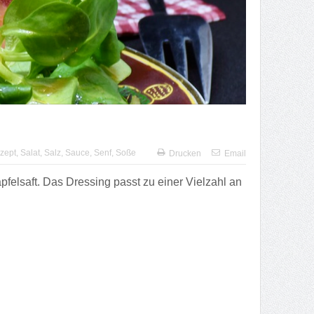
zept
,
Salat
,
Salz
,
Sauce
,
Senf
,
Soße
Drucken
Email
felsaft. Das Dressing passt zu einer Vielzahl an