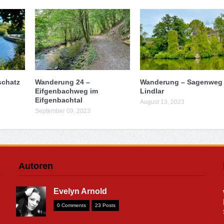
schatz
Wanderung 24 –
Wanderung – Sagenweg 
Eifgenbachweg im
Lindlar
Eifgenbachtal
August 13, 2023
September 09, 2023
Autoren
Evelyn Arnold
0 Comments
23 Posts