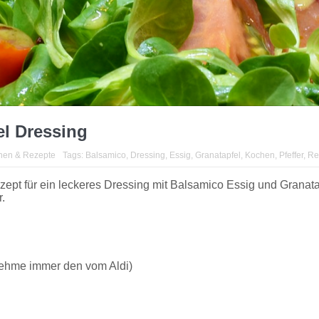
el Dressing
hen & Rezepte
Tags:
Balsamico
,
Dressing
,
Essig
,
Granatapfel
,
Kochen
,
Pfeffer
,
Re
zept für ein leckeres Dressing mit Balsamico Essig und Granatap
.
h nehme immer den vom Aldi)