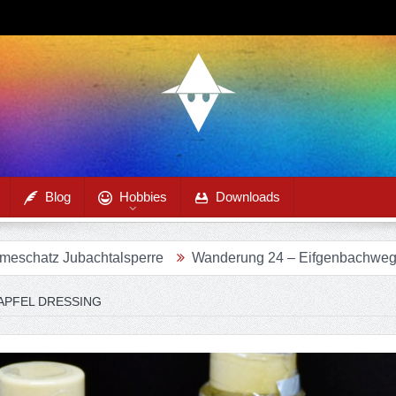
Blog
Hobbies
Downloads
bachtalsperre
Wanderung 24 – Eifgenbachweg im Eifgenb
APFEL DRESSING