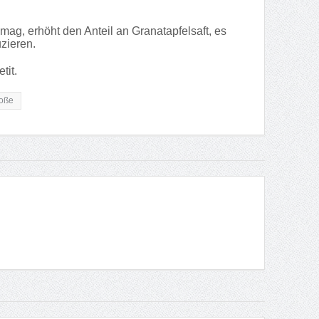
g, erhöht den Anteil an Granatapfelsaft, es
zieren.
tit.
oße