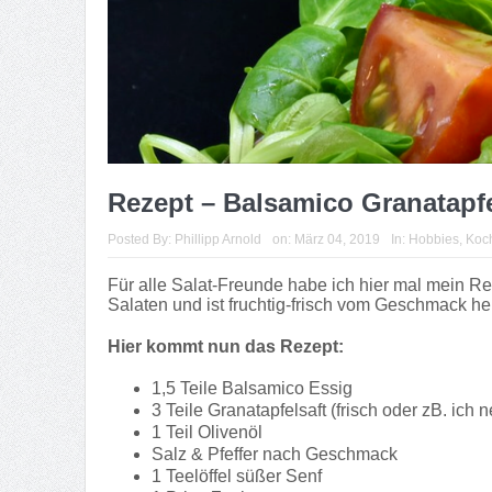
Rezept – Balsamico Granatapf
Posted By:
Phillipp Arnold
on:
März 04, 2019
In:
Hobbies
,
Koc
Für alle Salat-Freunde habe ich hier mal mein Re
Salaten und ist fruchtig-frisch vom Geschmack her
Hier kommt nun das Rezept:
1,5 Teile Balsamico Essig
3 Teile Granatapfelsaft (frisch oder zB. ic
1 Teil Olivenöl
Salz & Pfeffer nach Geschmack
1 Teelöffel süßer Senf