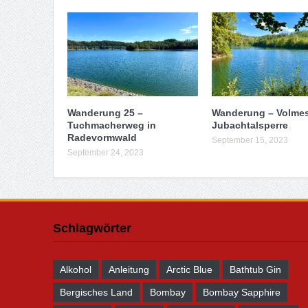
Wanderung 25 –
Wanderung – Volme
Tuchmacherweg in
Jubachtalsperre
Radevormwald
September 15, 2023
September 24, 2023
Schlagwörter
Alkohol
Anleitung
Arctic Blue
Bathtub Gin
Bergisches Land
Bombay
Bombay Sapphire