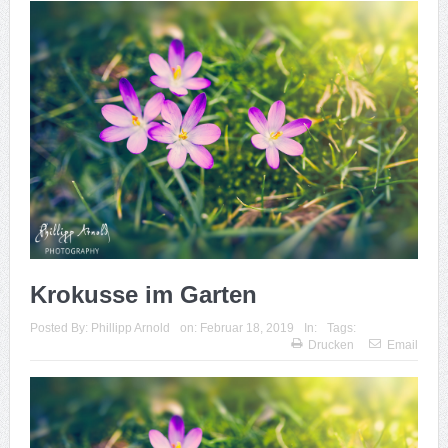
Krokusse im Garten
Posted By:
Phillipp Arnold
on:
Februar 18, 2019
In:
Tags:
Drucken
Email