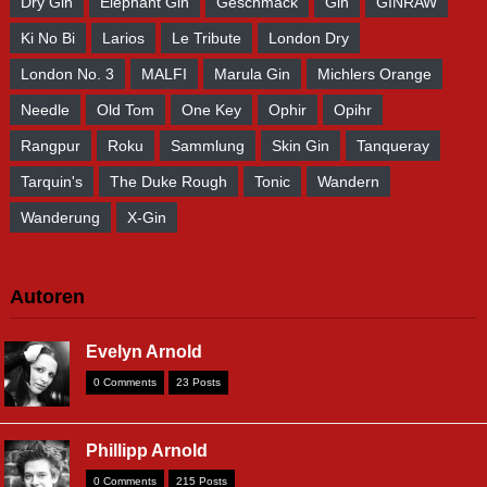
Dry Gin
Elephant Gin
Geschmack
Gin
GINRAW
Ki No Bi
Larios
Le Tribute
London Dry
London No. 3
MALFI
Marula Gin
Michlers Orange
Needle
Old Tom
One Key
Ophir
Opihr
Rangpur
Roku
Sammlung
Skin Gin
Tanqueray
Tarquin's
The Duke Rough
Tonic
Wandern
Wanderung
X-Gin
Autoren
Evelyn Arnold
0 Comments
23 Posts
Phillipp Arnold
0 Comments
215 Posts