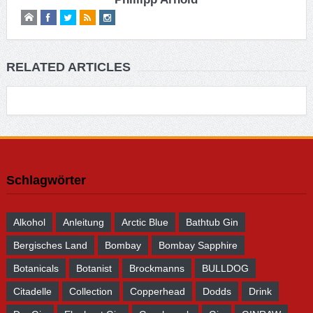
RELATED ARTICLES
Schlagwörter
Alkohol
Anleitung
Arctic Blue
Bathtub Gin
Bergisches Land
Bombay
Bombay Sapphire
Botanicals
Botanist
Brockmanns
BULLDOG
Citadelle
Collection
Copperhead
Dodds
Drink