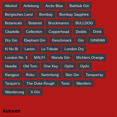
Alkohol
Anleitung
Arctic Blue
Bathtub Gin
Bergisches Land
Bombay
Bombay Sapphire
Botanicals
Botanist
Brockmanns
BULLDOG
Citadelle
Collection
Copperhead
Dodds
Drink
Dry Gin
Elephant Gin
Geschmack
Gin
GINRAW
Ki No Bi
Larios
Le Tribute
London Dry
London No. 3
MALFI
Marula Gin
Michlers Orange
Needle
Old Tom
One Key
Ophir
Opihr
Rangpur
Roku
Sammlung
Skin Gin
Tanqueray
Tarquin's
The Duke Rough
Tonic
Wandern
Wanderung
X-Gin
Autoren