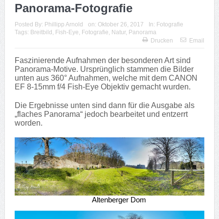
Panorama-Fotografie
Posted By:
Phillipp Arnold
on:
Oktober 26, 2017
In:
Fotografie
Tags:
Breitbild
,
Fish-Eye
,
Fotografie
,
Natur
,
Panorama
Drucken
Email
Faszinierende Aufnahmen der besonderen Art sind
Panorama-Motive. Ursprünglich stammen die Bilder
unten aus 360° Aufnahmen, welche mit dem CANON
EF 8-15mm f/4 Fish-Eye Objektiv gemacht wurden.
Die Ergebnisse unten sind dann für die Ausgabe als
„flaches Panorama“ jedoch bearbeitet und entzerrt
worden.
Altenberger Dom