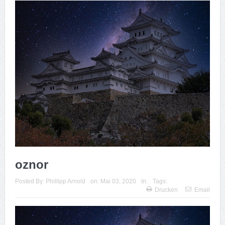
oznor
Posted By:
Phillipp Arnold
on:
Mai 03, 2020
In:
Tags:
Drucken
Email