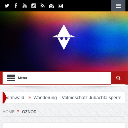
Menu
ormwald
Wanderung – Volmeschatz Jubachtalsperre
Wa
HOME
OZNOR