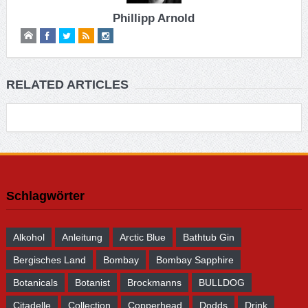
Phillipp Arnold
RELATED ARTICLES
Schlagwörter
Alkohol
Anleitung
Arctic Blue
Bathtub Gin
Bergisches Land
Bombay
Bombay Sapphire
Botanicals
Botanist
Brockmanns
BULLDOG
Citadelle
Collection
Copperhead
Dodds
Drink