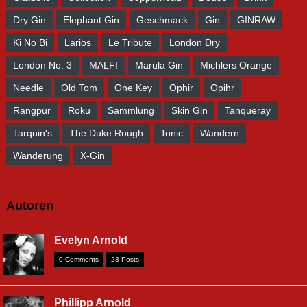
Dry Gin
Elephant Gin
Geschmack
Gin
GINRAW
Ki No Bi
Larios
Le Tribute
London Dry
London No. 3
MALFI
Marula Gin
Michlers Orange
Needle
Old Tom
One Key
Ophir
Opihr
Rangpur
Roku
Sammlung
Skin Gin
Tanqueray
Tarquin's
The Duke Rough
Tonic
Wandern
Wanderung
X-Gin
Autoren
Evelyn Arnold
0 Comments
23 Posts
Phillipp Arnold