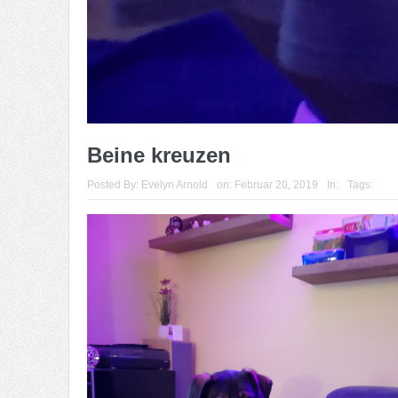
Beine kreuzen
Posted By:
Evelyn Arnold
on:
Februar 20, 2019
In:
Tags: