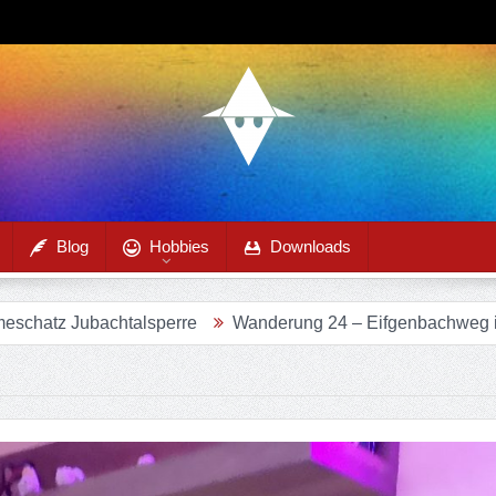
Blog
Hobbies
Downloads
lsperre
Wanderung 24 – Eifgenbachweg im Eifgenbachtal