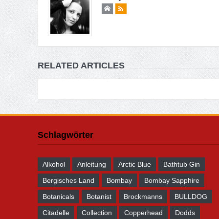
RELATED ARTICLES
Schlagwörter
Alkohol
Anleitung
Arctic Blue
Bathtub Gin
Bergisches Land
Bombay
Bombay Sapphire
Botanicals
Botanist
Brockmanns
BULLDOG
Citadelle
Collection
Copperhead
Dodds