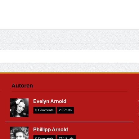
Autoren
Evelyn Arnold
0 Comments
23 Posts
Phillipp Arnold
0 Comments
215 Posts