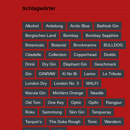
Schlagwörter
Alkohol
Anleitung
Arctic Blue
Bathtub Gin
Bergisches Land
Bombay
Bombay Sapphire
Botanicals
Botanist
Brockmanns
BULLDOG
Citadelle
Collection
Copperhead
Dodds
Drink
Dry Gin
Elephant Gin
Geschmack
Gin
GINRAW
Ki No Bi
Larios
Le Tribute
London Dry
London No. 3
MALFI
Marula Gin
Michlers Orange
Needle
Old Tom
One Key
Ophir
Opihr
Rangpur
Roku
Sammlung
Skin Gin
Tanqueray
Tarquin's
The Duke Rough
Tonic
Wandern