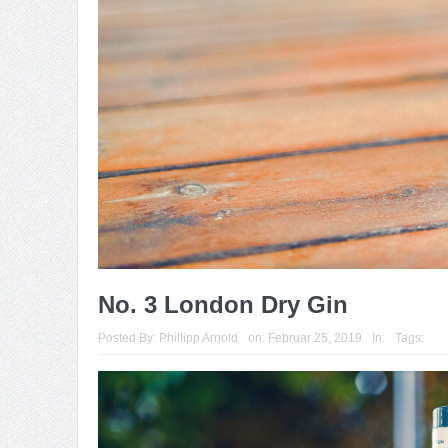
No. 3 London Dry Gin
Posted By:
Phillipp Arnold
on:
Februar 25, 2019
In:
Tags: