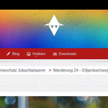
Blog
Hobbies
Downloads
talsperre
Wanderung 24 – Eifgenbachweg im Eifgenbachta