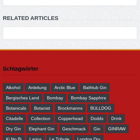
RELATED ARTICLES
Schlagwörter
Alkohol
Anleitung
Arctic Blue
Bathtub Gin
Bergisches Land
Bombay
Bombay Sapphire
Botanicals
Botanist
Brockmanns
BULLDOG
Citadelle
Collection
Copperhead
Dodds
Drink
Dry Gin
Elephant Gin
Geschmack
Gin
GINRAW
Ki No Bi
Larios
Le Tribute
London Dry