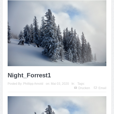
Night_Forrest1
Posted By:
Phillipp Arnold
on:
Mai 03, 2020
In:
Tags:
Drucken
Email