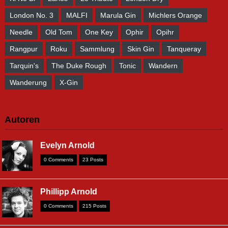
London No. 3
MALFI
Marula Gin
Michlers Orange
Needle
Old Tom
One Key
Ophir
Opihr
Rangpur
Roku
Sammlung
Skin Gin
Tanqueray
Tarquin's
The Duke Rough
Tonic
Wandern
Wanderung
X-Gin
Autoren
Evelyn Arnold
0 Comments
23 Posts
Phillipp Arnold
0 Comments
215 Posts