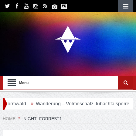
Menu
vormwald
Wanderung – Volmeschatz Jubachtalsperre
Wa
HOME
NIGHT_FORREST1