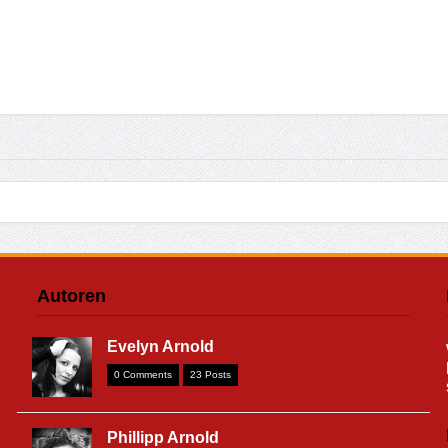
Autoren
Evelyn Arnold
0 Comments
23 Posts
Phillipp Arnold