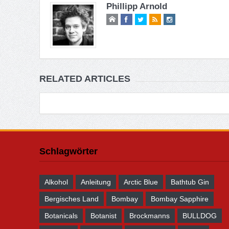
Phillipp Arnold
RELATED ARTICLES
Schlagwörter
Alkohol
Anleitung
Arctic Blue
Bathtub Gin
Bergisches Land
Bombay
Bombay Sapphire
Botanicals
Botanist
Brockmanns
BULLDOG