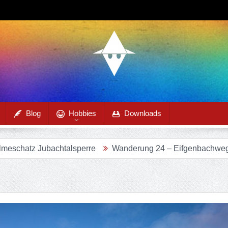
Blog
Hobbies
Downloads
tz Jubachtalsperre
Wanderung 24 – Eifgenbachweg im Eif