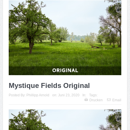
Mystique Fields Original
Posted By:
Phillipp Arnold
on:
Juni 23, 2020
In:
Tags:
Drucken
Email