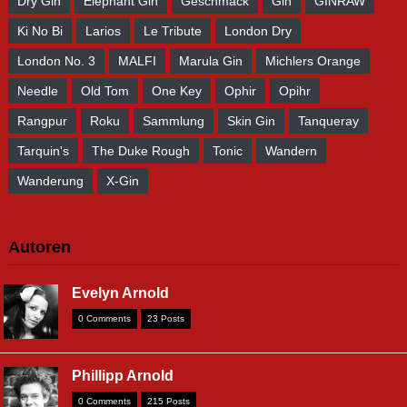
Dry Gin
Elephant Gin
Geschmack
Gin
GINRAW
Ki No Bi
Larios
Le Tribute
London Dry
London No. 3
MALFI
Marula Gin
Michlers Orange
Needle
Old Tom
One Key
Ophir
Opihr
Rangpur
Roku
Sammlung
Skin Gin
Tanqueray
Tarquin's
The Duke Rough
Tonic
Wandern
Wanderung
X-Gin
Autoren
Evelyn Arnold
0 Comments
23 Posts
Phillipp Arnold
0 Comments
215 Posts