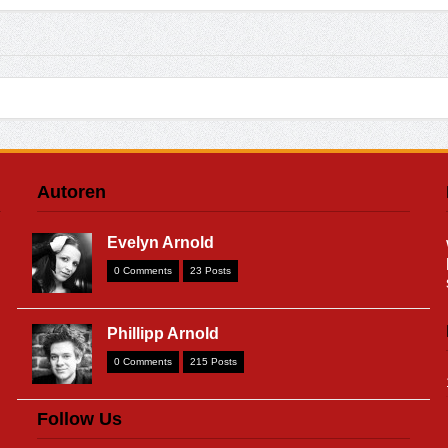
Autoren
Evelyn Arnold
0 Comments
23 Posts
Phillipp Arnold
0 Comments
215 Posts
Follow Us