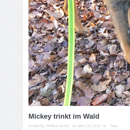
Mickey trinkt im Wald
Posted By:
Phillipp Arnold
on:
März 26, 2019
In:
Tags: