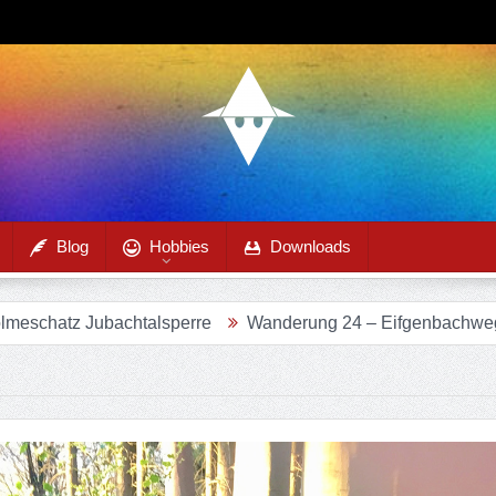
Blog
Hobbies
Downloads
chtalsperre
Wanderung 24 – Eifgenbachweg im Eifgenbach