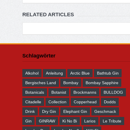
RELATED ARTICLES
Schlagwörter
Alkohol
Anleitung
Arctic Blue
Bathtub Gin
Bergisches Land
Bombay
Bombay Sapphire
Botanicals
Botanist
Brockmanns
BULLDOG
Citadelle
Collection
Copperhead
Dodds
Drink
Dry Gin
Elephant Gin
Geschmack
Gin
GINRAW
Ki No Bi
Larios
Le Tribute