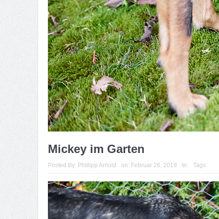
Mickey im Garten
Posted By:
Phillipp Arnold
on:
Februar 26, 2019
In:
Tags: