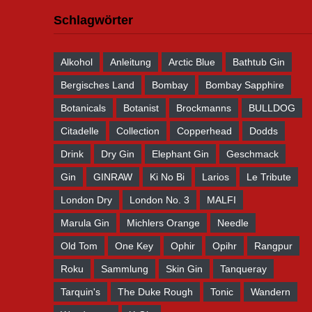
Schlagwörter
Alkohol
Anleitung
Arctic Blue
Bathtub Gin
Bergisches Land
Bombay
Bombay Sapphire
Botanicals
Botanist
Brockmanns
BULLDOG
Citadelle
Collection
Copperhead
Dodds
Drink
Dry Gin
Elephant Gin
Geschmack
Gin
GINRAW
Ki No Bi
Larios
Le Tribute
London Dry
London No. 3
MALFI
Marula Gin
Michlers Orange
Needle
Old Tom
One Key
Ophir
Opihr
Rangpur
Roku
Sammlung
Skin Gin
Tanqueray
Tarquin's
The Duke Rough
Tonic
Wandern