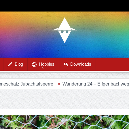
Blog
Hobbies
Downloads
achtalsperre
Wanderung 24 – Eifgenbachweg im Eifgenbac