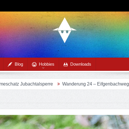
Blog
Hobbies
Downloads
htalsperre
Wanderung 24 – Eifgenbachweg im Eifgenbach