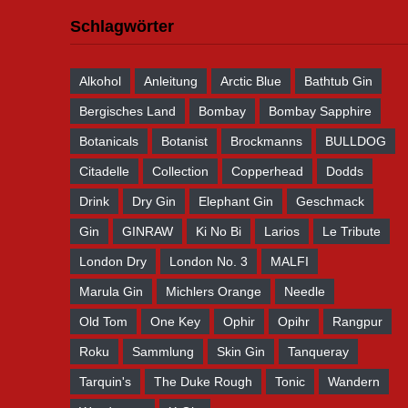
Schlagwörter
Alkohol
Anleitung
Arctic Blue
Bathtub Gin
Bergisches Land
Bombay
Bombay Sapphire
Botanicals
Botanist
Brockmanns
BULLDOG
Citadelle
Collection
Copperhead
Dodds
Drink
Dry Gin
Elephant Gin
Geschmack
Gin
GINRAW
Ki No Bi
Larios
Le Tribute
London Dry
London No. 3
MALFI
Marula Gin
Michlers Orange
Needle
Old Tom
One Key
Ophir
Opihr
Rangpur
Roku
Sammlung
Skin Gin
Tanqueray
Tarquin's
The Duke Rough
Tonic
Wandern