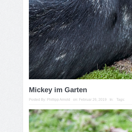
Mickey im Garten
Posted By:
Phillipp Arnold
on:
Februar 26, 2019
In:
Tags: