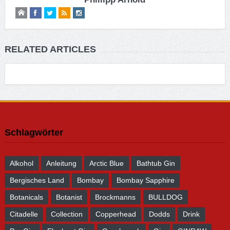
RELATED ARTICLES
Schlagwörter
Alkohol
Anleitung
Arctic Blue
Bathtub Gin
Bergisches Land
Bombay
Bombay Sapphire
Botanicals
Botanist
Brockmanns
BULLDOG
Citadelle
Collection
Copperhead
Dodds
Drink