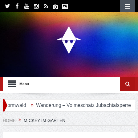
Menu
vormwald
Wanderung – Volmeschatz Jubachtalsperre
Wa
HOME
MICKEY IM GARTEN