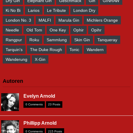
Dry Gin
Elephant Gin
Geschmack
Gin
GINRAW
Ki No Bi
Larios
Le Tribute
London Dry
London No. 3
MALFI
Marula Gin
Michlers Orange
Needle
Old Tom
One Key
Ophir
Opihr
Rangpur
Roku
Sammlung
Skin Gin
Tanqueray
Tarquin's
The Duke Rough
Tonic
Wandern
Wanderung
X-Gin
Autoren
Evelyn Arnold
0 Comments
23 Posts
Phillipp Arnold
0 Comments
215 Posts