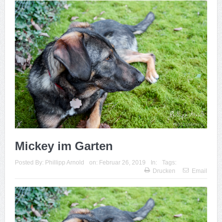
Mickey im Garten
Posted By:
Phillipp Arnold
on:
Februar 26, 2019
In:
Tags:
Drucken
Email