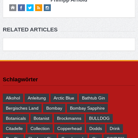
RELATED ARTICLES
Schlagwörter
Alkohol
Anleitung
Arctic Blue
Bathtub Gin
Bergisches Land
Bombay
Bombay Sapphire
Botanicals
Botanist
Brockmanns
BULLDOG
Citadelle
Collection
Copperhead
Dodds
Drink