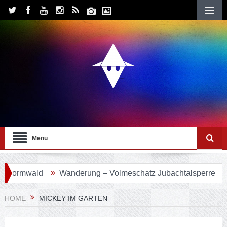
Menu
vormwald
Wanderung – Volmeschatz Jubachtalsperre
Wa
HOME
MICKEY IM GARTEN