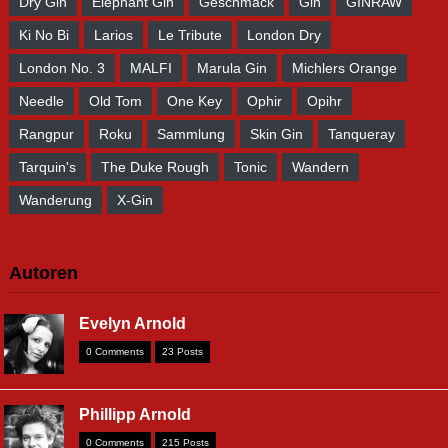
Dry Gin
Elephant Gin
Geschmack
Gin
GINRAW
Ki No Bi
Larios
Le Tribute
London Dry
London No. 3
MALFI
Marula Gin
Michlers Orange
Needle
Old Tom
One Key
Ophir
Opihr
Rangpur
Roku
Sammlung
Skin Gin
Tanqueray
Tarquin's
The Duke Rough
Tonic
Wandern
Wanderung
X-Gin
Autoren
Evelyn Arnold
0 Comments
23 Posts
Phillipp Arnold
0 Comments
215 Posts