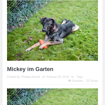
Mickey im Garten
Posted By:
Phillipp Arnold
on:
Februar 26, 2019
In:
Tags:
Drucken
Email