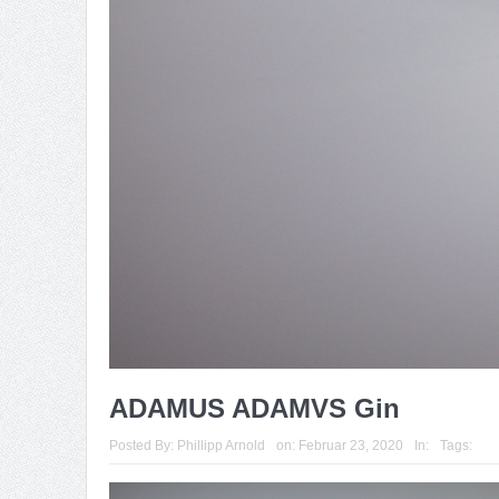
ADAMUS ADAMVS Gin
Posted By:
Phillipp Arnold
on:
Februar 23, 2020
In:
Tags: