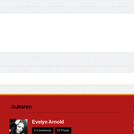
Autoren
Evelyn Arnold
0 Comments
23 Posts