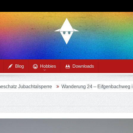
Blog
Hobbies
Downloads
anderung 24 – Eifgenbachweg im Eifgenbachtal
Wanderun