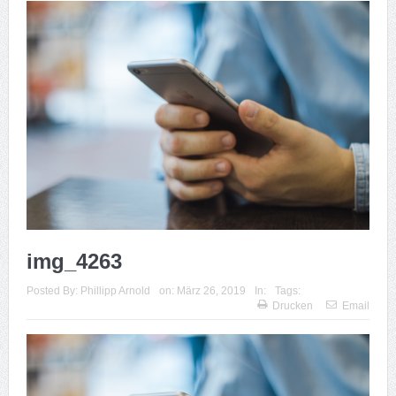
img_4263
Posted By:
Phillipp Arnold
on:
März 26, 2019
In:
Tags:
Drucken
Email