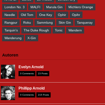
London No. 3
MALFI
Marula Gin
Michlers Orange
Needle
Old Tom
One Key
Ophir
Opihr
Rangpur
Roku
Sammlung
Skin Gin
Tanqueray
Tarquin's
The Duke Rough
Tonic
Wandern
Wanderung
X-Gin
Autoren
Evelyn Arnold
0 Comments
23 Posts
Phillipp Arnold
0 Comments
215 Posts