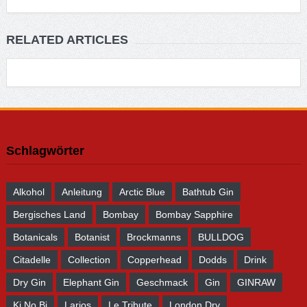
RELATED ARTICLES
Schlagwörter
Alkohol
Anleitung
Arctic Blue
Bathtub Gin
Bergisches Land
Bombay
Bombay Sapphire
Botanicals
Botanist
Brockmanns
BULLDOG
Citadelle
Collection
Copperhead
Dodds
Drink
Dry Gin
Elephant Gin
Geschmack
Gin
GINRAW
Ki No Bi
Larios
Le Tribute
London Dry