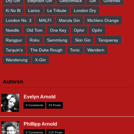
Dry Gin
Elephant Gin
Geschmack
Gin
GINRAW
Ki No Bi
Larios
Le Tribute
London Dry
London No. 3
MALFI
Marula Gin
Michlers Orange
Needle
Old Tom
One Key
Ophir
Opihr
Rangpur
Roku
Sammlung
Skin Gin
Tanqueray
Tarquin's
The Duke Rough
Tonic
Wandern
Wanderung
X-Gin
Autoren
Evelyn Arnold
0 Comments
23 Posts
Phillipp Arnold
0 Comments
215 Posts