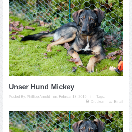
Unser Hund Mickey
Posted By:
Phillipp Arnold
on:
Februar 18, 2019
In:
Tags:
Drucken
Email