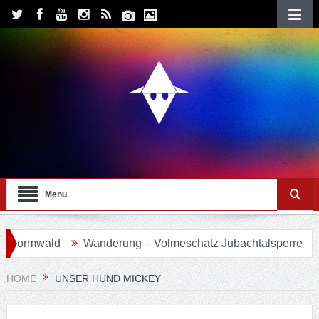
Menu
vormwald
Wanderung – Volmeschatz Jubachtalsperre
Wa
HOME
UNSER HUND MICKEY