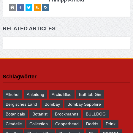
RELATED ARTICLES
Schlagwörter
Alkohol
Anleitung
Arctic Blue
Bathtub Gin
Bergisches Land
Bombay
Bombay Sapphire
Botanicals
Botanist
Brockmanns
BULLDOG
Citadelle
Collection
Copperhead
Dodds
Drink