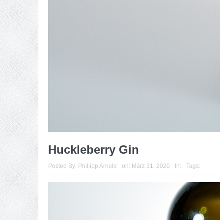
Huckleberry Gin
Posted By:
Phillipp Arnold
on:
März 31, 2020
In:
Tags: