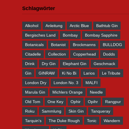
Schlagwörter
Alkohol
Anleitung
Arctic Blue
Bathtub Gin
Bergisches Land
Bombay
Bombay Sapphire
Botanicals
Botanist
Brockmanns
BULLDOG
Citadelle
Collection
Copperhead
Dodds
Drink
Dry Gin
Elephant Gin
Geschmack
Gin
GINRAW
Ki No Bi
Larios
Le Tribute
London Dry
London No. 3
MALFI
Marula Gin
Michlers Orange
Needle
Old Tom
One Key
Ophir
Opihr
Rangpur
Roku
Sammlung
Skin Gin
Tanqueray
Tarquin's
The Duke Rough
Tonic
Wandern