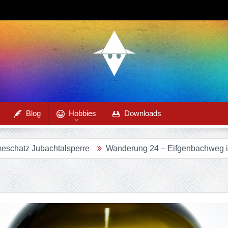
Blog
Hobbies
Downloads
chtalsperre
Wanderung 24 – Eifgenbachweg im Eifgenbach