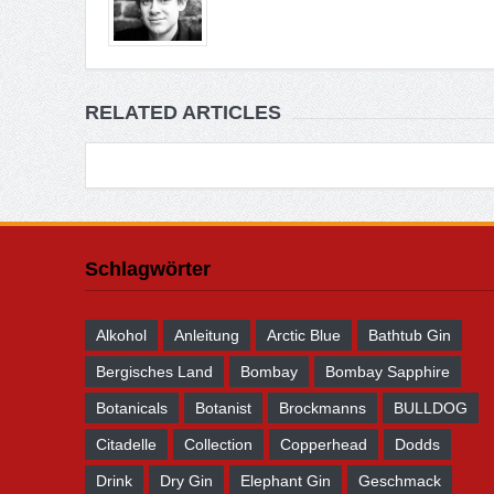
RELATED ARTICLES
Schlagwörter
Alkohol
Anleitung
Arctic Blue
Bathtub Gin
Bergisches Land
Bombay
Bombay Sapphire
Botanicals
Botanist
Brockmanns
BULLDOG
Citadelle
Collection
Copperhead
Dodds
Drink
Dry Gin
Elephant Gin
Geschmack