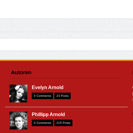
Autoren
Evelyn Arnold
0 Comments
23 Posts
Phillipp Arnold
0 Comments
215 Posts