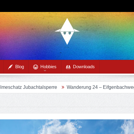
Blog
Hobbies
Downloads
ubachtalsperre
Wanderung 24 – Eifgenbachweg im Eifgen