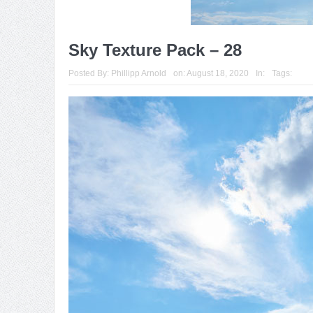
Sky Texture Pack – 28
Posted By:
Phillipp Arnold
on:
August 18, 2020
In:
Tags: