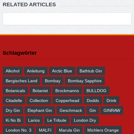
RELATED ARTICLES
Schlagwörter
Alkohol
Anleitung
Arctic Blue
Bathtub Gin
Bergisches Land
Bombay
Bombay Sapphire
Botanicals
Botanist
Brockmanns
BULLDOG
Citadelle
Collection
Copperhead
Dodds
Drink
Dry Gin
Elephant Gin
Geschmack
Gin
GINRAW
Ki No Bi
Larios
Le Tribute
London Dry
London No. 3
MALFI
Marula Gin
Michlers Orange