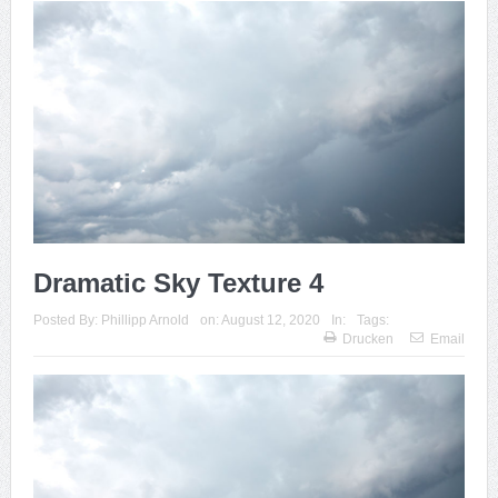
Dramatic Sky Texture 4
Posted By:
Phillipp Arnold
on:
August 12, 2020
In:
Tags:
Drucken
Email