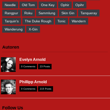
Needle
Old Tom
One Key
Ophir
Opihr
Rangpur
Roku
Sammlung
Skin Gin
Tanqueray
Tarquin's
The Duke Rough
Tonic
Wandern
Wanderung
X-Gin
Autoren
Evelyn Arnold
0 Comments
23 Posts
Phillipp Arnold
0 Comments
215 Posts
Follow Us