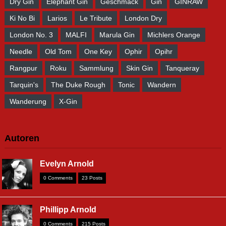
Dry Gin
Elephant Gin
Geschmack
Gin
GINRAW
Ki No Bi
Larios
Le Tribute
London Dry
London No. 3
MALFI
Marula Gin
Michlers Orange
Needle
Old Tom
One Key
Ophir
Opihr
Rangpur
Roku
Sammlung
Skin Gin
Tanqueray
Tarquin's
The Duke Rough
Tonic
Wandern
Wanderung
X-Gin
Autoren
Evelyn Arnold
0 Comments
23 Posts
Phillipp Arnold
0 Comments
215 Posts