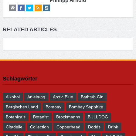
Phillipp Arnold
RELATED ARTICLES
Schlagwörter
Alkohol
Anleitung
Arctic Blue
Bathtub Gin
Bergisches Land
Bombay
Bombay Sapphire
Botanicals
Botanist
Brockmanns
BULLDOG
Citadelle
Collection
Copperhead
Dodds
Drink