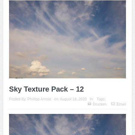
Sky Texture Pack – 12
Posted By:
Phillipp Arnold
on:
August 18, 2020
In:
Tags:
Drucken
Email