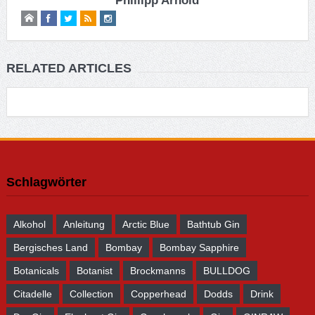
Phillipp Arnold
RELATED ARTICLES
Schlagwörter
Alkohol
Anleitung
Arctic Blue
Bathtub Gin
Bergisches Land
Bombay
Bombay Sapphire
Botanicals
Botanist
Brockmanns
BULLDOG
Citadelle
Collection
Copperhead
Dodds
Drink