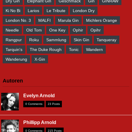
Dry Gin
Elephant Gin
Geschmack
Gin
GINRAW
Ki No Bi
Larios
Le Tribute
London Dry
London No. 3
MALFI
Marula Gin
Michlers Orange
Needle
Old Tom
One Key
Ophir
Opihr
Rangpur
Roku
Sammlung
Skin Gin
Tanqueray
Tarquin's
The Duke Rough
Tonic
Wandern
Wanderung
X-Gin
Autoren
Evelyn Arnold
0 Comments
23 Posts
Phillipp Arnold
0 Comments
215 Posts