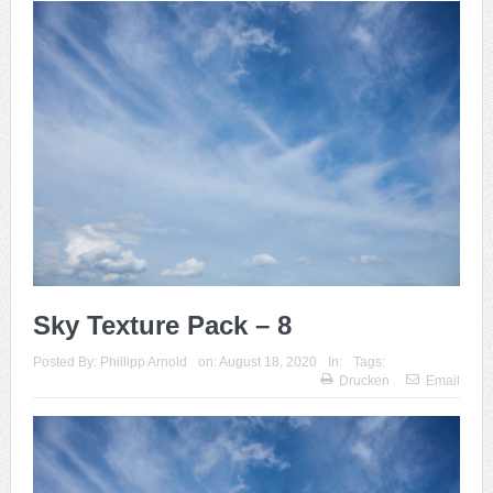
Sky Texture Pack – 8
Posted By:
Phillipp Arnold
on:
August 18, 2020
In:
Tags:
Drucken
Email