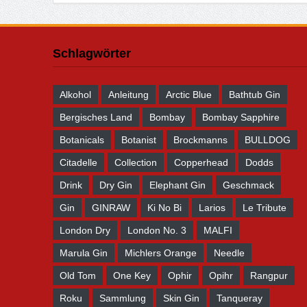
Schlagwörter
Alkohol
Anleitung
Arctic Blue
Bathtub Gin
Bergisches Land
Bombay
Bombay Sapphire
Botanicals
Botanist
Brockmanns
BULLDOG
Citadelle
Collection
Copperhead
Dodds
Drink
Dry Gin
Elephant Gin
Geschmack
Gin
GINRAW
Ki No Bi
Larios
Le Tribute
London Dry
London No. 3
MALFI
Marula Gin
Michlers Orange
Needle
Old Tom
One Key
Ophir
Opihr
Rangpur
Roku
Sammlung
Skin Gin
Tanqueray