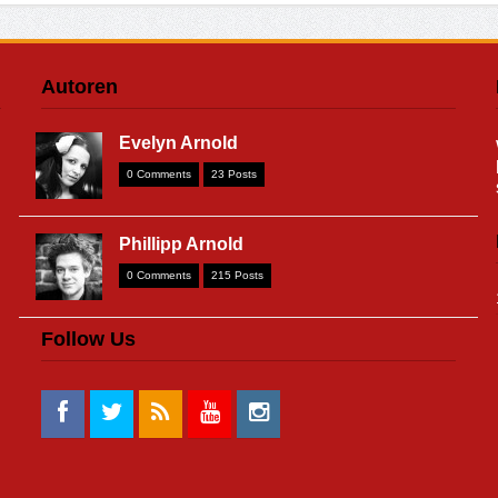
Autoren
Evelyn Arnold
0 Comments
23 Posts
Phillipp Arnold
0 Comments
215 Posts
Follow Us