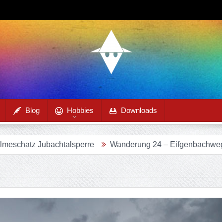
Blog
Hobbies
Downloads
z Jubachtalsperre
Wanderung 24 – Eifgenbachweg im Eifg