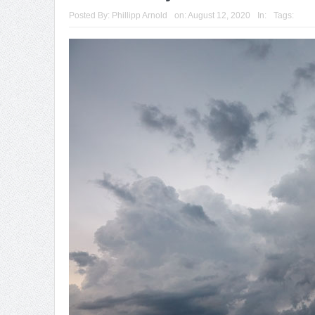
Posted By:
Phillipp Arnold
on:
August 12, 2020
In:
Tags: