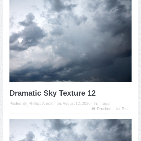
Dramatic Sky Texture 12
Posted By:
Phillipp Arnold
on:
August 12, 2020
In:
Tags:
Drucken
Email