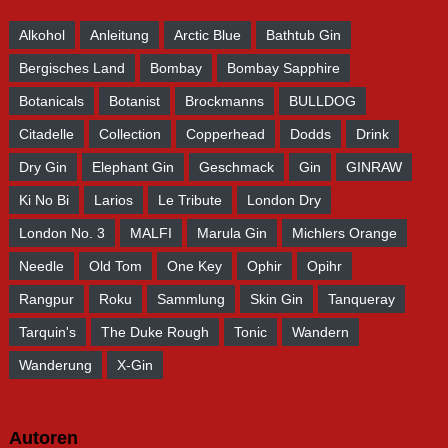
Alkohol
Anleitung
Arctic Blue
Bathtub Gin
Bergisches Land
Bombay
Bombay Sapphire
Botanicals
Botanist
Brockmanns
BULLDOG
Citadelle
Collection
Copperhead
Dodds
Drink
Dry Gin
Elephant Gin
Geschmack
Gin
GINRAW
Ki No Bi
Larios
Le Tribute
London Dry
London No. 3
MALFI
Marula Gin
Michlers Orange
Needle
Old Tom
One Key
Ophir
Opihr
Rangpur
Roku
Sammlung
Skin Gin
Tanqueray
Tarquin's
The Duke Rough
Tonic
Wandern
Wanderung
X-Gin
Autoren