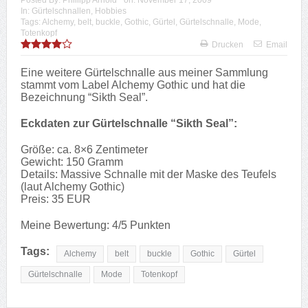
In:
Gürtelschnallen
,
Hobbies
Tags:
Alchemy
,
belt
,
buckle
,
Gothic
,
Gürtel
,
Gürtelschnalle
,
Mode
,
Totenkopf
Drucken
Email
Eine weitere Gürtelschnalle aus meiner Sammlung
stammt vom Label Alchemy Gothic und hat die
Bezeichnung “Sikth Seal”.
Eckdaten zur Gürtelschnalle “Sikth Seal”:
Größe: ca. 8×6 Zentimeter
Gewicht: 150 Gramm
Details: Massive Schnalle mit der Maske des Teufels
(laut Alchemy Gothic)
Preis: 35 EUR
Meine Bewertung: 4/5 Punkten
Tags:
Alchemy
belt
buckle
Gothic
Gürtel
Gürtelschnalle
Mode
Totenkopf