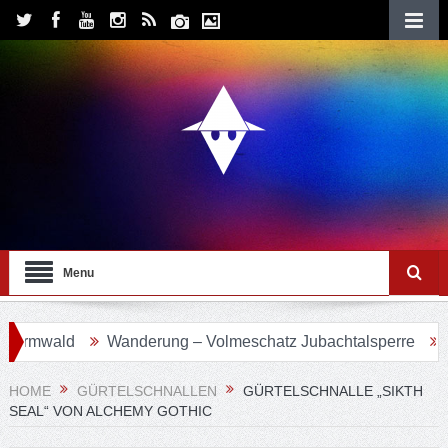
Menu
rmwald
Wanderung – Volmeschatz Jubachtalsperre
Wan
HOME
GÜRTELSCHNALLEN
GÜRTELSCHNALLE „SIKTH
SEAL“ VON ALCHEMY GOTHIC