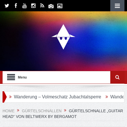
Menu
Wanderung – Volmeschatz Jubachtalsperre
Wanderung 2
HOME
GÜRTELSCHNALLEN
GÜRTELSCHNALLE „GUITAR
HEAD“ VON BELTWERX BY BERGAMOT