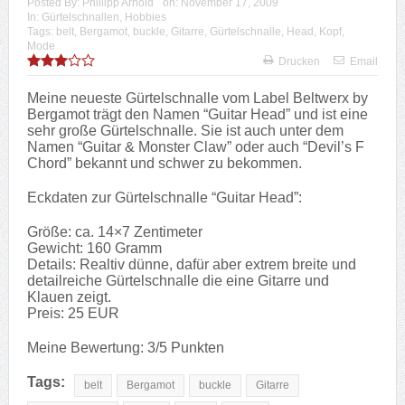
Posted By:
Phillipp Arnold
on:
November 17, 2009
In:
Gürtelschnallen
,
Hobbies
Tags:
belt
,
Bergamot
,
buckle
,
Gitarre
,
Gürtelschnalle
,
Head
,
Kopf
,
Mode
Drucken
Email
Meine neueste Gürtelschnalle vom Label Beltwerx by
Bergamot trägt den Namen “Guitar Head” und ist eine
sehr große Gürtelschnalle. Sie ist auch unter dem
Namen “Guitar & Monster Claw” oder auch “Devil’s F
Chord” bekannt und schwer zu bekommen.
Eckdaten zur Gürtelschnalle “Guitar Head”:
Größe: ca. 14×7 Zentimeter
Gewicht: 160 Gramm
Details: Realtiv dünne, dafür aber extrem breite und
detailreiche Gürtelschnalle die eine Gitarre und
Klauen zeigt.
Preis: 25 EUR
Meine Bewertung: 3/5 Punkten
Tags:
belt
Bergamot
buckle
Gitarre