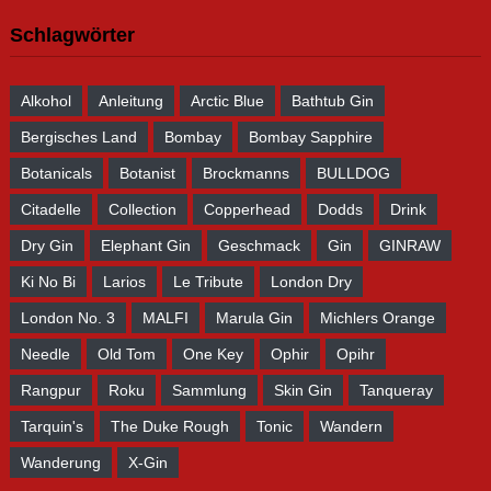
Schlagwörter
Alkohol
Anleitung
Arctic Blue
Bathtub Gin
Bergisches Land
Bombay
Bombay Sapphire
Botanicals
Botanist
Brockmanns
BULLDOG
Citadelle
Collection
Copperhead
Dodds
Drink
Dry Gin
Elephant Gin
Geschmack
Gin
GINRAW
Ki No Bi
Larios
Le Tribute
London Dry
London No. 3
MALFI
Marula Gin
Michlers Orange
Needle
Old Tom
One Key
Ophir
Opihr
Rangpur
Roku
Sammlung
Skin Gin
Tanqueray
Tarquin's
The Duke Rough
Tonic
Wandern
Wanderung
X-Gin