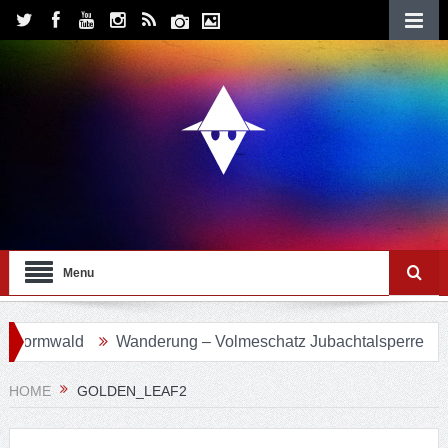
Menu
ormwald
Wanderung – Volmeschatz Jubachtalsperre
Wa
HOME
GOLDEN_LEAF2