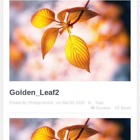
Golden_Leaf2
Posted By:
Phillipp Arnold
on:
Mai 03, 2020
In:
Tags:
Drucken
Email