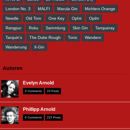
London No. 3
MALFI
Marula Gin
Michlers Orange
Needle
Old Tom
One Key
Ophir
Opihr
Rangpur
Roku
Sammlung
Skin Gin
Tanqueray
Tarquin's
The Duke Rough
Tonic
Wandern
Wanderung
X-Gin
Autoren
Evelyn Arnold
0 Comments
23 Posts
Phillipp Arnold
0 Comments
215 Posts