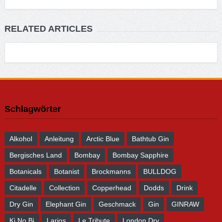
RELATED ARTICLES
Schlagwörter
Alkohol
Anleitung
Arctic Blue
Bathtub Gin
Bergisches Land
Bombay
Bombay Sapphire
Botanicals
Botanist
Brockmanns
BULLDOG
Citadelle
Collection
Copperhead
Dodds
Drink
Dry Gin
Elephant Gin
Geschmack
Gin
GINRAW
Ki No Bi
Larios
Le Tribute
London Dry