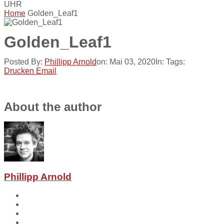
UHR
Home
Golden_Leaf1
Golden_Leaf1
Posted By:
Phillipp Arnold
on:
Mai 03, 2020
In:
Tags:
Drucken
Email
About the author
Phillipp Arnold