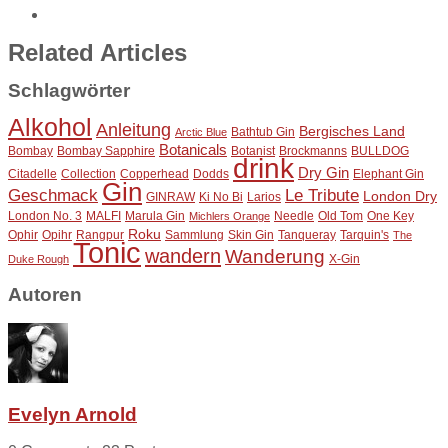
Related Articles
Schlagwörter
Alkohol
Anleitung
Bergisches Land
Bathtub Gin
Arctic Blue
Botanicals
Bombay
Bombay Sapphire
Botanist
Brockmanns
BULLDOG
drink
Dry Gin
Citadelle
Collection
Copperhead
Dodds
Elephant Gin
Gin
Geschmack
Le Tribute
London Dry
GINRAW
Ki No Bi
Larios
London No. 3
MALFI
Marula Gin
Needle
Old Tom
One Key
Michlers Orange
Roku
Ophir
Opihr
Rangpur
Sammlung
Skin Gin
Tanqueray
Tarquin's
The
Tonic
wandern
Wanderung
X-Gin
Duke Rough
Autoren
Evelyn Arnold